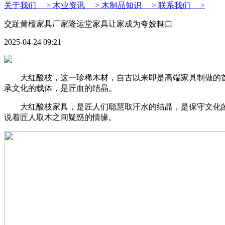
关于我们 >
木业资讯 >
木制品知识 >
联系我们 >
交趾黄檀家具厂家隆运堂家具让家成为夸姣糊口
2025-04-24 09:21
大红酸枝，这一珍稀木材，自古以来即是高端家具制做的首
承文化的载体，是匠血的结晶。
大红酸枝家具，是匠人们聪慧取汗水的结晶，是保守文化的
说着匠人取木之间疑惑的情缘。