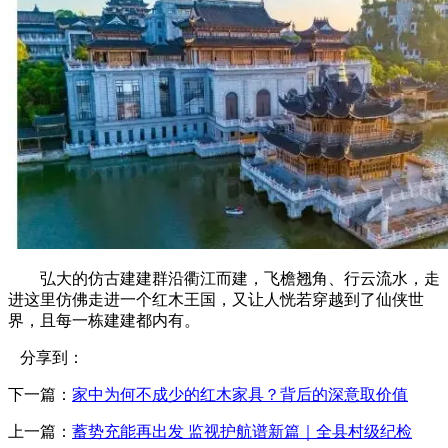
弘大的仿古建建群沿衢江而建，飞檐翘角、行云流水，走
进这里仿佛走进一个红木王国，又让人恍若穿越到了仙侠世
界，且每一栋建建都内有。
分享到：
下一篇：
家中为何不成少的红木家具？背后的深意取价值
上一篇：
蓄势充能再出发 监视护航谱新篇｜全县村级纪检