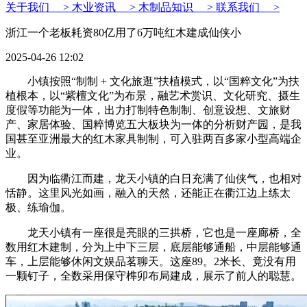
关于我们 >
木业资讯 >
木制品知识 >
联系我们 >
浙江一个老板耗资80亿用了6万吨红木建成仙侠小
2025-04-26 12:02
小镇按照“制制 + 文化旅逛”扶植模式，以“国粹文化”为扶
植根本，以“紫檀文化”为布景，融艺术赏识、文化研究、摄生
度假等功能为一体，出力打制特色制制、创意设想、文旅财
产、家居体验、国粹博览五大板块为一体的分析财产园，是我
国甚至亚洲最大的红木家具制制，可入驻两百多家小型高端企
业。
因为临衢江而建，龙天小镇的白日充满了仙侠气，也相对
恬静。这里风光如画，融入的天然，还能正在衢江边上练太
极、练瑜伽。
龙天小镇有一座很是亮眼的三拱桥，它也是一座廊桥，全
数用红木建制，分为上中下三层，底层能够通船，中层能够通
车，上层能够休闲文娱品茗聊天。这座89。2米长、竟没有用
一颗钉子，全数采用保守榫卯布局建成，展示了前人的聪慧。