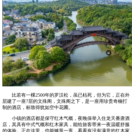
比若有一棵2500年的罗汉松，虽已枯死，但为它，正在外
层建了一座7层的文殊阁，文殊阁之下，是一座用珍贵奇楠打
制的酒店，标致得犹如空中花圃。
小镇的酒店都是保守红木气概，夜晚保举入住龙天番唐酒
店，其具有中式气概和红木家具，能给旅客带来一夜温暖舒服
的体验。正在这里，也能够逛一逛，看看有没有满意的红木家