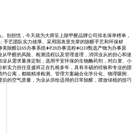
头。别担忧，今天就为大师呈上除甲醛品牌公司排名保举榜单，
；手艺团队实力雄厚。采用国表里先辈的除醛手艺和环保材
醛以6S办事系统➕P28办事流程➕Q10甄选产物为办事原
业从甲醛的风险、检测流程以及管理道理，消弭业从的担心和迷
和业从需求量身定制，选用平安环保的生物酶药剂，对白叟、小
分析实力担任亚盛祥正在扎根多年，具有丰硕的经验和专业的团
简约公寓，都能精准检测。管理方案融合化学分化、物理吸附、
理后的空气质量，为业从供给适用的日常除醛，摆放绿植的技巧