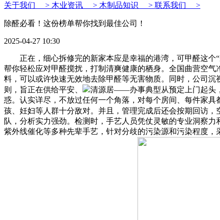
关于我们 >
木业资讯 >
木制品知识 >
联系我们 >
除醛必看！这份榜单帮你找到最佳公司！
2025-04-27 10:30
正在，细心拆修完的新家本应是幸福的港湾，可甲醛这个“杀
帮你轻松应对甲醛搅扰，打制清爽健康的栖身。全国曲营空气
料，可以或许快速无效地去除甲醛等无害物质。同时，公司沉视
则，旨正在供给平安、
清源居——办事典型从预定上门起头
惑。认实详尽，不放过任何一个角落，对每个房间、每件家具
孩、妊妇等人群十分敌对。并且，管理完成后还会按期回访，
队，分析实力强劲。检测时，手艺人员凭仗灵敏的专业洞察力
紫外线催化等多种先辈手艺，针对分歧的污染源和污染程度，