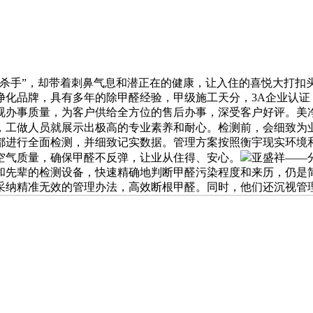
手”，却带着刺鼻气息和潜正在的健康，让入住的喜悦大打扣
净化品牌，具有多年的除甲醛经验，甲级施工天分，3A企业认证
办事质量，为客户供给全方位的售后办事，深受客户好评。美净美除
，工做人员就展示出极高的专业素养和耐心。检测前，会细致为
都进行全面检测，并细致记实数据。管理方案按照衡宇现实环境
空气质量，确保甲醛不反弹，让业从住得、安心。
亚盛祥——
和先辈的检测设备，快速精确地判断甲醛污染程度和来历，仍是
采纳精准无效的管理办法，高效断根甲醛。同时，他们还沉视管