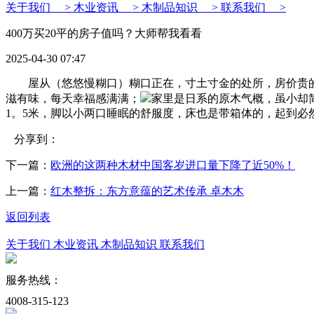
关于我们 >
木业资讯 >
木制品知识 >
联系我们 >
400万买20平的房子值吗？大师帮我看看
2025-04-30 07:47
屋从（悠悠慢糊口）糊口正在，寸土寸金的处所，房价贵的
滋有味，每天幸福感满满；
家里是日系的原木气概，虽小却
1。5米，脚以小两口睡眠的舒服度，床也是带箱体的，起到必
分享到：
下一篇：
欧洲的这两种木材中国客岁进口量下降了近50%！
上一篇：
红木整拆：东方意蕴的艺术传承 卓木木
返回列表
关于我们
木业资讯
木制品知识
联系我们
服务热线：
4008-315-123