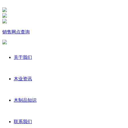
销售网点查询
关于我们
木业资讯
木制品知识
联系我们