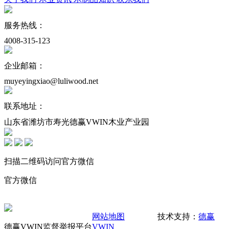
服务热线：
4008-315-123
企业邮箱：
muyeyingxiao@luliwood.net
联系地址：
山东省潍坊市寿光德赢VWIN木业产业园
扫描二维码访问官方微信
官方微信
网站地图
技术支持：
德赢
德赢VWIN监督举报平台
VWIN