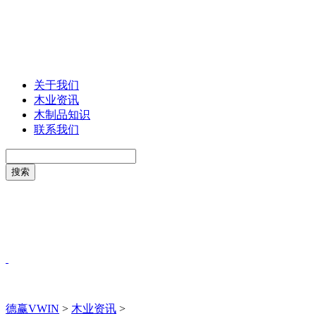
关于我们
木业资讯
木制品知识
联系我们
德赢VWIN
>
木业资讯
>