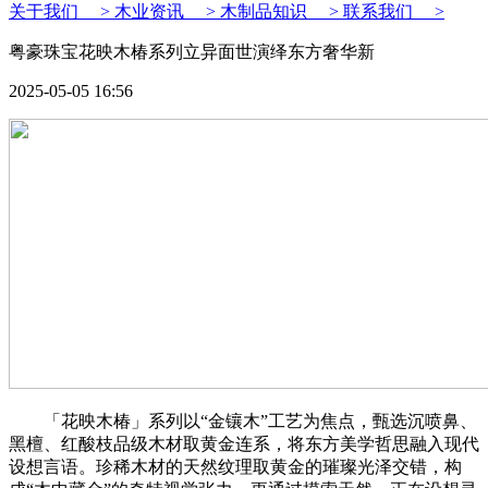
关于我们 >
木业资讯 >
木制品知识 >
联系我们 >
粤豪珠宝花映木椿系列立异面世演绎东方奢华新
2025-05-05 16:56
「花映木椿」系列以“金镶木”工艺为焦点，甄选沉喷鼻、
黑檀、红酸枝品级木材取黄金连系，将东方美学哲思融入现代
设想言语。珍稀木材的天然纹理取黄金的璀璨光泽交错，构