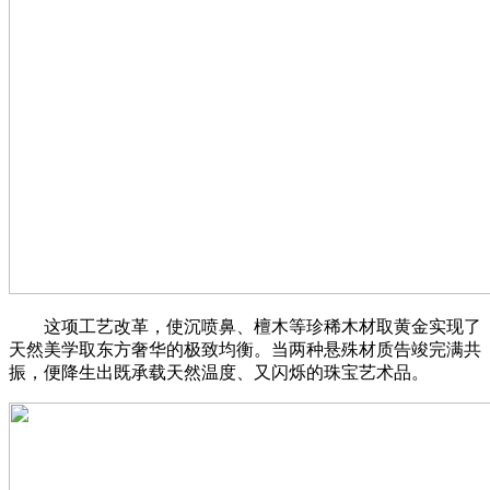
这项工艺改革，使沉喷鼻、檀木等珍稀木材取黄金实现了
天然美学取东方奢华的极致均衡。当两种悬殊材质告竣完满共
振，便降生出既承载天然温度、又闪烁的珠宝艺术品。