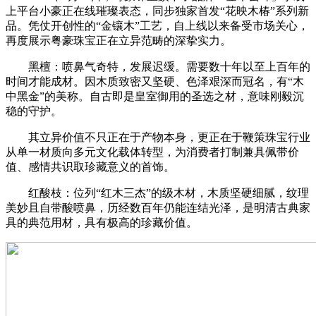
上平台小豪正在线璀璨表态，同步独家首发“花映木椿”系列新
品。凭仗开创性的“金镶木”工艺，自上线以来备受市场关心，
再度展示粤豪珠宝正在立异范畴的深挚实力。
黑檀：喷鼻气奇特，发展迟缓。需要数十年以至上百年的
时间才能成材。因木质致密又坚硬、色泽艰深而冠名，有“木
中黑金”的美称。自古即是皇室御用的圣选之材，意味刚毅沉
稳的守护。
其立异价值不只正在于产物本身，更正在于鞭策珠宝行业
从单一材质向多元文化载体转型，为消费者打制兼具佩带价
值、感情共识取珍藏意义的首饰。
红酸枝：位列“红木三杰”的级木材，木质坚硬细腻，纹理
美妙且自带酸喷鼻，历经数百年仍能连结光泽，是明清古典家
具的典范用材，具有极高的珍藏价值。