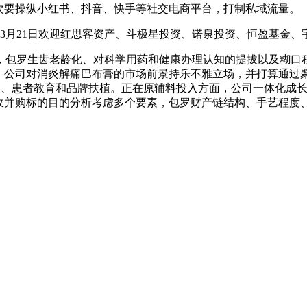
要操纵小红书、抖音、快手等社交电商平台，打制私域流量。
于3月21日欢迎红思客资产、斗极星投资、诺泉投资、恒盈基金、
包罗生齿老龄化、对科学用药和健康办理认知的提拔以及糊口程
。公司对消炎解痛巴布膏的市场前景持乐不雅立场，并打算通过
拓展、患者教育和品牌扶植。正在原辅料投入方面，公司一体化成
。收并购标的目的分析考虑多个要素，包罗财产链结构、手艺程度