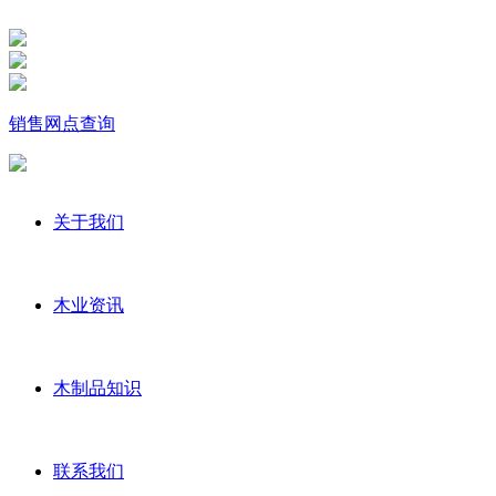
销售网点查询
关于我们
木业资讯
木制品知识
联系我们