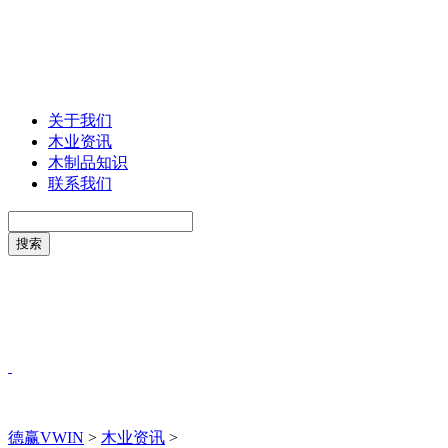
关于我们
木业资讯
木制品知识
联系我们
德赢VWIN
>
木业资讯
>