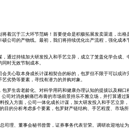
将着沉于三大环节范畴！首要使命是积极拓展发卖渠道，出格是
丰硕公司的产物线。最初，我们将持续优化出产流程，强化成本
谋，通过持续加大研发投入和手艺立异，成立了笼盖化学合成、
的同时无效节制成本。
会关心取本身成长计谋相契合的标的，包罗但不限于可以或许完
手艺劣势等要素，寻找有潜力的并购对象。
包罗生齿老龄化、对科学用药和健康办理认知的提拔以及糊口程
。公司对消炎解痛巴布膏的市场前景持乐不雅立场，并打算通过
辅料投入方面，公司一体化成长计谋，加大研发投入和手艺立异
标的目的分析考虑多个要素，包罗财产链结构、手艺程度、市场
总司理、董事会秘书曾蕾，证券事务代表甘荣。调研欢迎地址为