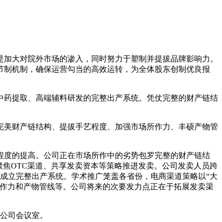
加大对院外市场的渗入，同时努力于塑制并提拔品牌影响力。
节制机制，确保运营勾当的高效运转，为全体股东创制优良报
中药提取、高端辅料研发的完整出产系统。凭仗完整的财产链结
美财产链结构、提拔手艺程度、加强市场所作力、丰硕产物管
度的提高。公司正在市场所作中的劣势包罗完整的财产链结
聚焦OTC渠道、共享发卖资本等策略推进发卖。公司发卖人员跨
，成立完整出产系统。学术推广笼盖各省份，电商渠道策略以“大
所作力和产物管线等。公司将来的次要发力点正在于拓展发卖渠
公司会议室。