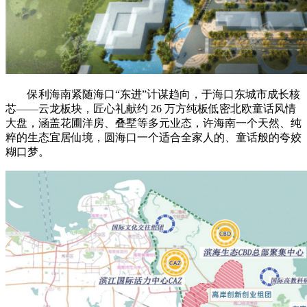
保利海南紧随海口“东进”计谋趋向，于海口东城市成长核
芯——云龙板块，匠心礼献约 26 万方纯板低密北欧童话风情
大盘，涵盖花圃洋房、叠墅等多元业态，许海南一个天然、纯
粹的生态宜居仙境，圆海口一个适合全家人的、童话般的夸姣
糊口梦。