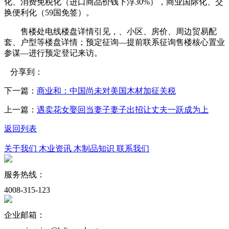
化、消费免税化（进口商品价钱下浮30%），商业国际化、交
换便利化（59国免签）。
售楼处电线楼盘详情引见，、小区、房价、周边贸易配
套、户型等楼盘详情；预定征询—提前联系征询售楼核心置业
参谋—进行预定登记来访。
分享到：
下一篇：
商业和：中国尚未对美国木材加征关税
上一篇：
遇卖花女娶回当妻子妻子出招让丈夫一跃成为上
返回列表
关于我们
木业资讯
木制品知识
联系我们
服务热线：
4008-315-123
企业邮箱：