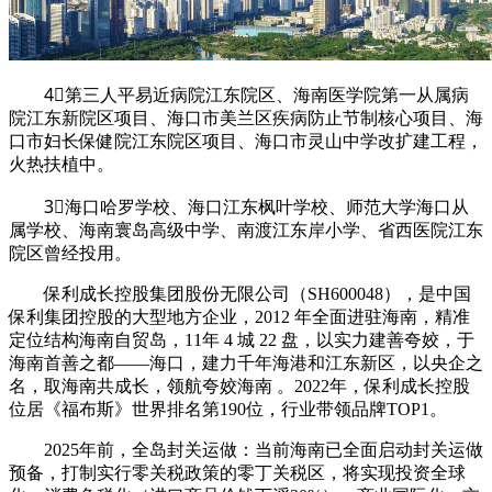
4⃣第三人平易近病院江东院区、海南医学院第一从属病
院江东新院区项目、海口市美兰区疾病防止节制核心项目、海
口市妇长保健院江东院区项目、海口市灵山中学改扩建工程，
火热扶植中。
3⃣海口哈罗学校、海口江东枫叶学校、师范大学海口从
属学校、海南寰岛高级中学、南渡江东岸小学、省西医院江东
院区曾经投用。
保利成长控股集团股份无限公司（SH600048），是中国
保利集团控股的大型地方企业，2012 年全面进驻海南，精准
定位结构海南自贸岛，11年 4 城 22 盘，以实力建善夸姣，于
海南首善之都——海口，建力千年海港和江东新区，以央企之
名，取海南共成长，领航夸姣海南 。2022年，保利成长控股
位居《福布斯》世界排名第190位，行业带领品牌TOP1。
2025年前，全岛封关运做：当前海南已全面启动封关运做
预备，打制实行零关税政策的零丁关税区，将实现投资全球