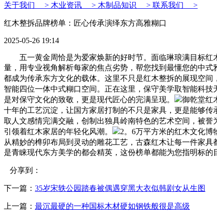
关于我们 >
木业资讯 >
木制品知识 >
联系我们 >
红木整拆品牌榜单：匠心传承演绎东方高雅糊口
2025-05-26 19:14
五一黄金周恰是为爱家焕新的好时节。面临琳琅满目标红木
量，用专业视角解析每家的焦点劣势，帮您找到最懂您的中式
都成为传承东方文化的载体。这里不只是红木整拆的展现空间
智能四位一体中式糊口空间。正在这里，保守美学取智能科技
是对保守文化的致敬，更是现代匠心的完满呈现。
御乾堂红
十年的工艺沉淀，让国方家居打制的不只是家具，更是能够传
取人文感情完满交融，创制出独具岭南特色的艺术空间，被誉为
引领着红木家居的年轻化风潮。
2。6万平方米的红木文化
从精妙的榫卯布局到灵动的雕花工艺，古森红木让每一件家具
是青睐现代东方美学的都会精英，这份榜单都能为您指明标的
分享到：
下一篇：
35岁宋轶公园踏春被偶遇穿黑大衣似韩剧女从生图
上一篇：
最沉最硬的一种国标木材硬如钢铁般很是高级