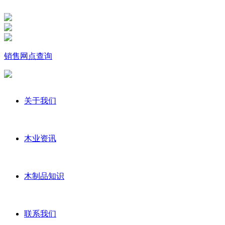
销售网点查询
关于我们
木业资讯
木制品知识
联系我们