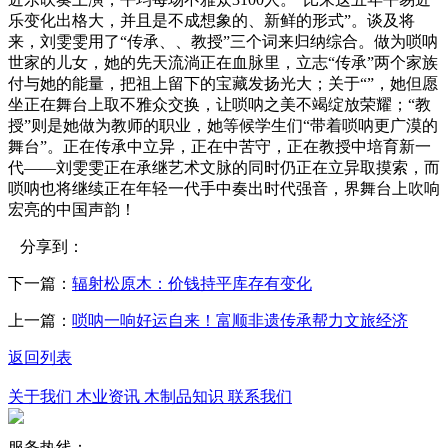
乐变化出格大，并且是不成想象的、新鲜的形式”。谈及将
来，刘雯雯用了“传承、、教授”三个词来归纳综合。做为唢呐
世家的儿女，她的先天流淌正在血脉里，立志“传承”两个家族
付与她的能量，把祖上留下的宝藏发扬光大；关于“”，她但愿
坐正在舞台上取不雅众交换，让唢呐之美不竭绽放荣耀；“教
授”则是她做为教师的职业，她等候学生们“带着唢呐更广漠的
舞台”。正在传承中立异，正在中苦守，正在教授中培育新一
代——刘雯雯正在承继艺术文脉的同时仍正在立异取摸索，而
唢呐也将继续正在年轻一代手中奏出时代强音，界舞台上吹响
宏亮的中国声韵！
分享到：
下一篇：
辐射松原木：价钱持平库存有变化
上一篇：
唢呐一响好运自来！富顺非遗传承帮力文旅经济
返回列表
关于我们
木业资讯
木制品知识
联系我们
服务热线：