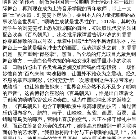
呐世家”的传承，到做为中国第一位唢呐博士活跃正在一线国
际舞台，再到现在成为上海音乐学院的青年教师，带上一支
最“土”的乐器，刘雯雯下定决心，要用本人的力量把唢呐的故
事吹给全世界听。“唢呐生成就是世界性的”。2017年，其时仍
是学生的刘雯雯登上悉尼歌剧院的舞台，初次取现代交响乐团
配合吹奏《百鸟朝凤》。出名批示家谭盾告诉27岁的刘雯雯，
你穿戴标致的西式号衣，拿着中国最“土”的平易近间乐器，往
舞台上一坐就是幅有冲击力的画面。但表演起头之前，刘雯雯
仍是一度严重到“胃痉挛”。然而，当全场的灯光取目光聚焦到
舞台地方，一袭白色号衣裙的年轻女孩和她手里小小的唢呐，
却一口吻仿照出了各类禽鸟委婉交织啼鸣的华彩段落，一场惟
妙惟肖的“百鸟来朝”勾魂摄魄，让国外不雅众为之震动。经久
不息的掌声取喝彩，让刘雯雯“第一次感遭到这件乐器带来的
成绩感”，也让她自傲起来：“世界音乐必然不克不及少了唢呐
的声音”。这首博得合座彩的《百鸟朝凤》，恰是出自谭盾之
手创编的唢呐取管弦乐协奏曲。做为中国唢呐艺术的巅峰之
做，《百鸟朝凤》包含了唢呐吹奏中最高难度的技巧，通过音
乐仿照布谷鸟、鹧鸪、燕子、山喳喳、蓝雀、画眉、百灵、蓝
蜡嘴等鸟类的啼声，营制出喜庆的空气，常正在保守婚礼中呈
现。而正在筹备音乐会的过程中，她很高兴能碰到一群为唢呐
而创做的艺术家。“我但愿将爵士付与正在唢呐的魂灵上”，刘
雯雯认为，跨界融合的前提是原创，她但愿乐曲按照唢呐的音