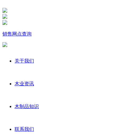
销售网点查询
关于我们
木业资讯
木制品知识
联系我们