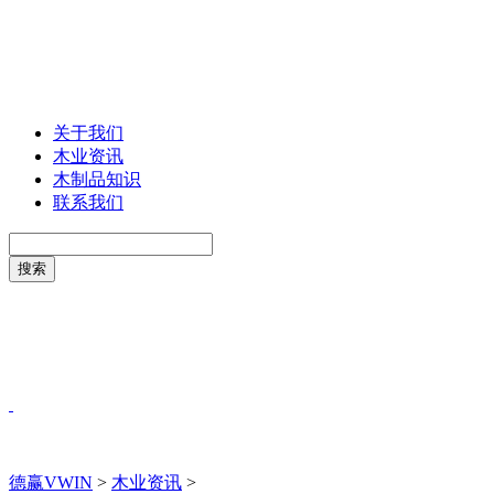
关于我们
木业资讯
木制品知识
联系我们
德赢VWIN
>
木业资讯
>