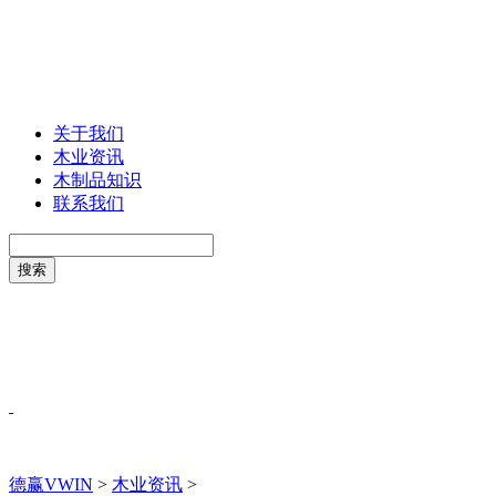
关于我们
木业资讯
木制品知识
联系我们
德赢VWIN
>
木业资讯
>