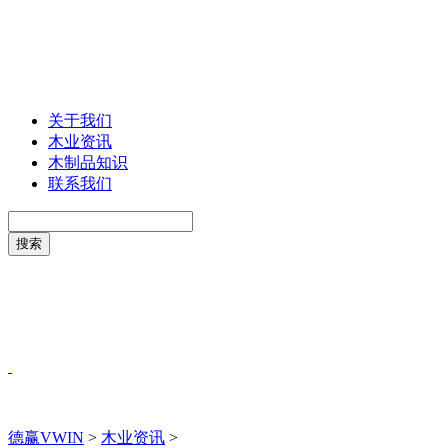
关于我们
木业资讯
木制品知识
联系我们
德赢VWIN
>
木业资讯
>