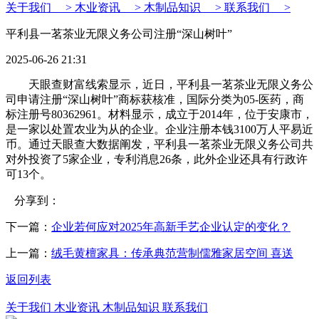
关于我们 >
木业资讯 >
木制品知识 >
联系我们 >
平利县一茗茶业无限义务公司注册“深山树叶”
2025-06-26 21:31
天眼查财富线索显示，近日，平利县一茗茶业无限义务公
司申请注册“深山树叶”商标获核准，国际分类为05-医药，商
标注册号80362961。材料显示，成立于2014年，位于安康市，
是一家以处置农业为从的企业。企业注册本钱3100万人平易近
币。通过天眼查大数据阐发，平利县一茗茶业无限义务公司共
对外投资了5家企业，专利消息26条，此外企业还具有行政许
可13个。
分享到：
下一篇：
企业若何应对2025年高新手艺企业认定的变化？
上一篇：
绒毛黄檀家具：传承典范营制儒雅家居空间 喜送
返回列表
关于我们
木业资讯
木制品知识
联系我们