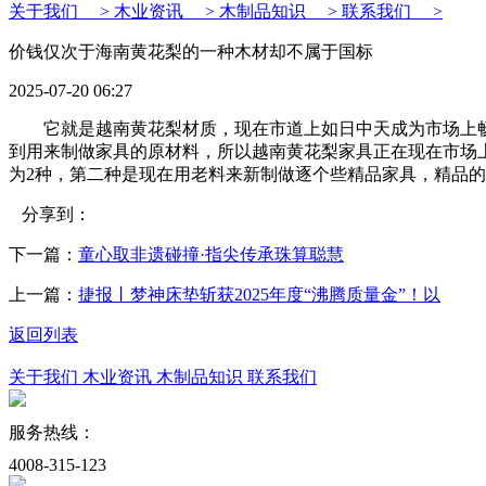
关于我们 >
木业资讯 >
木制品知识 >
联系我们 >
价钱仅次于海南黄花梨的一种木材却不属于国标
2025-07-20 06:27
它就是越南黄花梨材质，现在市道上如日中天成为市场上畅
到用来制做家具的原材料，所以越南黄花梨家具正在现在市场
为2种，第二种是现在用老料来新制做逐个些精品家具，精品
分享到：
下一篇：
童心取非遗碰撞·指尖传承珠算聪慧
上一篇：
捷报丨梦神床垫斩获2025年度“沸腾质量金”！以
返回列表
关于我们
木业资讯
木制品知识
联系我们
服务热线：
4008-315-123