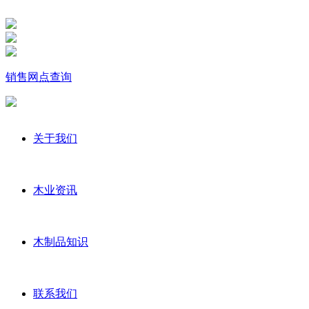
销售网点查询
关于我们
木业资讯
木制品知识
联系我们