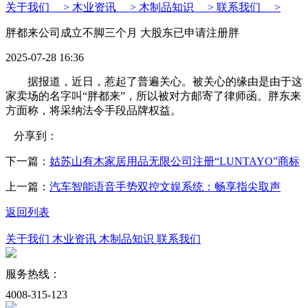
关于我们 >
木业资讯 >
木制品知识 >
联系我们 >
胖都来公司成立不脚三个月 大股东已申请注册胖
2025-07-28 16:36
据报道，近日，惹起了普遍关心。被关心的缘由是由于这
家卖场的名字叫“胖都来”，所以被对方邮寄了律师函。胖东来
方面称，将采纳法令手段品牌权益。
分享到：
下一篇：
姑苏山有木家居用品无限公司注册“LUNTAYO”商标
上一篇：
汽车智能语音手势双控文娱系统：畅享指尖取声
返回列表
关于我们
木业资讯
木制品知识
联系我们
服务热线：
4008-315-123