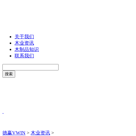
关于我们
木业资讯
木制品知识
联系我们
德赢VWIN
>
木业资讯
>