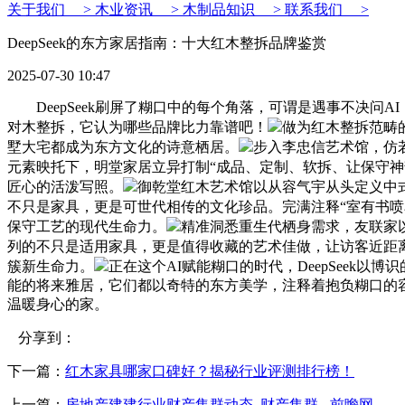
关于我们 >
木业资讯 >
木制品知识 >
联系我们 >
DeepSeek的东方家居指南：十大红木整拆品牌鉴赏
2025-07-30 10:47
DeepSeek刷屏了糊口中的每个角落，可谓是遇事不决问AI
对木整拆，它认为哪些品牌比力靠谱吧！
做为红木整拆范畴
墅大宅都成为东方文化的诗意栖居。
步入李忠信艺术馆，仿
元素映托下，明堂家居立异打制“成品、定制、软拆、让保守
匠心的活泼写照。
御乾堂红木艺术馆以从容气宇从头定义中
不只是家具，更是可世代相传的文化珍品。完满注释“室有书喷
保守工艺的现代生命力。
精准洞悉重生代栖身需求，友联家
列的不只是适用家具，更是值得收藏的艺术佳做，让访客近距
簇新生命力。
正在这个AI赋能糊口的时代，DeepSee
能的将来雅居，它们都以奇特的东方美学，注释着抱负糊口的
温暖身心的家。
分享到：
下一篇：
红木家具哪家口碑好？揭秘行业评测排行榜！
上一篇：
房地产建建行业财产集群动态_财产集群 - 前瞻网