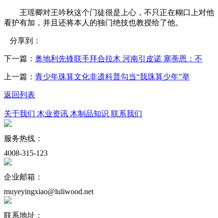
王瑶卿对王吟秋这个门徒很是上心，不只正在糊口上对他
看护有加，并且还将本人的独门绝技也教授给了他。
分享到：
下一篇：
奥地利先锋联手拜合拉木 河南引皮诺 塞蒂恩：不
上一篇：
青少年珠算文化非遗科普勾当“我珠算少年”举
返回列表
关于我们
木业资讯
木制品知识
联系我们
服务热线：
4008-315-123
企业邮箱：
muyeyingxiao@luliwood.net
联系地址：