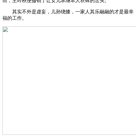
而，王吟秋便撤销了让女儿承继本人衣钵的念头。
其实不外是虚妄，儿孙绕膝，一家人其乐融融的才是最幸
福的工作。