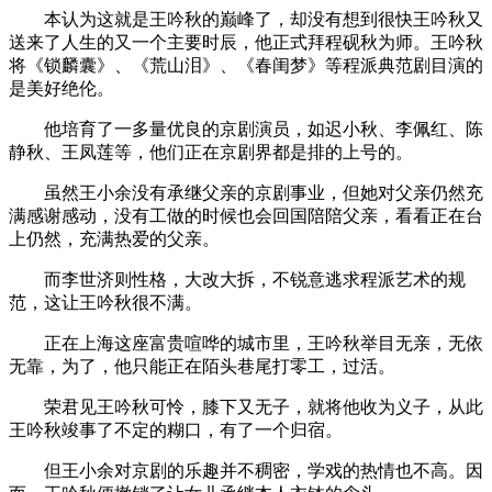
本认为这就是王吟秋的巅峰了，却没有想到很快王吟秋又
送来了人生的又一个主要时辰，他正式拜程砚秋为师。王吟秋
将《锁麟囊》、《荒山泪》、《春闺梦》等程派典范剧目演的
是美好绝伦。
他培育了一多量优良的京剧演员，如迟小秋、李佩红、陈
静秋、王凤莲等，他们正在京剧界都是排的上号的。
虽然王小余没有承继父亲的京剧事业，但她对父亲仍然充
满感谢感动，没有工做的时候也会回国陪陪父亲，看看正在台
上仍然，充满热爱的父亲。
而李世济则性格，大改大拆，不锐意逃求程派艺术的规
范，这让王吟秋很不满。
正在上海这座富贵喧哗的城市里，王吟秋举目无亲，无依
无靠，为了，他只能正在陌头巷尾打零工，过活。
荣君见王吟秋可怜，膝下又无子，就将他收为义子，从此
王吟秋竣事了不定的糊口，有了一个归宿。
但王小余对京剧的乐趣并不稠密，学戏的热情也不高。因