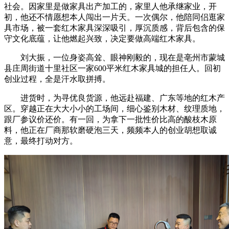
社会。因家里是做家具出产加工的，家里人他承继家业，开
初，他还不情愿想本人闯出一片天。一次偶尔，他陪同侣逛家
具市场，被一套红木家具深深吸引，厚沉质感，背后包含的保
守文化底蕴，让他燃起兴致，决定要做高端红木家具。
刘大振，一位身姿高耸、眼神刚毅的，现在是亳州市蒙城
县庄周街道十里社区一家600平米红木家具城的担任人。回初
创业过程，全是汗水取拼搏。
进货时，为寻优良货源，他远赴福建、广东等地的红木产
区。穿越正在大大小小的工场间，细心鉴别木材、纹理质地，
跟厂参议价还价。有一回，为拿下一批性价比高的酸枝木原
料，他正在厂商那软磨硬泡三天，频频本人的创业胡想取诚
意，最终打动对方。