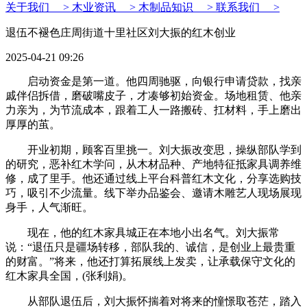
关于我们 >
木业资讯 >
木制品知识 >
联系我们 >
退伍不褪色庄周街道十里社区刘大振的红木创业
2025-04-21 09:26
启动资金是第一道。他四周驰驱，向银行申请贷款，找亲
戚伴侣拆借，磨破嘴皮子，才凑够初始资金。场地租赁、他亲
力亲为，为节流成本，跟着工人一路搬砖、扛材料，手上磨出
厚厚的茧。
开业初期，顾客百里挑一。刘大振改变思，操纵部队学到
的研究，恶补红木学问，从木材品种、产地特征抵家具调养维
修，成了里手。他还通过线上平台科普红木文化，分享选购技
巧，吸引不少流量。线下举办品鉴会、邀请木雕艺人现场展现
身手，人气渐旺。
现在，他的红木家具城正在本地小出名气。刘大振常
说：“退伍只是疆场转移，部队我的、诚信，是创业上最贵重
的财富。”将来，他还打算拓展线上发卖，让承载保守文化的
红木家具全国，(张利娟)。
从部队退伍后，刘大振怀揣着对将来的憧憬取苍茫，踏入