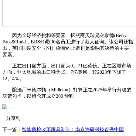
因为全球经济挑和等要素，拆瓶商贝瑞兄弟取德(Berry
Bros&Rudd，BB&R)取30名员工进行了裁人征询。该公司还指
出，英国国度安全（NI）缴费的上调也是影响其决策的主要
要素。
正在出口额方面，出口额为9。71亿英镑。正在区域市场
方面，亚太地域的出口额为15。7亿英镑，较2023年下降了
12。4％。
酿酒厂米德尔顿（Midleton）打算正在2025年举行分歧的
庆贺勾当，以留念其成立200周年。
分享到：
下一篇：
智能质检改革家具制制！南京海研科技首秀中国