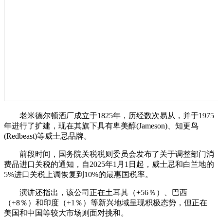
老米德尔顿酒厂成立于1825年，历经数次易从，并于1975
年进行了扩建，现在其旗下具有卑美醇(Jameson)、知更鸟
(Redbeast)等威士忌品牌。
前段时间，国务院关税税则委员会发布了关于调整部门消
费品进口关税的通知，自2025年1月1日起，威士忌和白兰地的
5%进口关税上调恢复到10%的最惠国税率。
演讲还指出，该公司正在土耳其（+56％）、巴西
（+8％）和印度（+1％）等新兴地域呈现积极态势，但正在
美国和中国等较大市场则面对挑和。