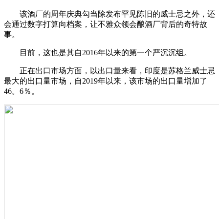
该酒厂的周年庆典勾当除发布罕见陈旧的威士忌之外，还
会通过数字打算向档案，让不雅众领会酿酒厂背后的奇特故
事。
目前，这也是其自2016年以来的第一个严沉沉组。
正在出口市场方面，以出口量来看，印度是苏格兰威士忌
最大的出口量市场，自2019年以来，该市场的出口量增加了
46。6％。