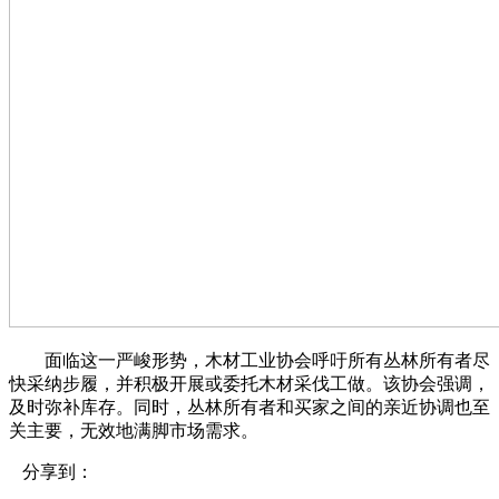
面临这一严峻形势，木材工业协会呼吁所有丛林所有者尽
快采纳步履，并积极开展或委托木材采伐工做。该协会强调，
及时弥补库存。同时，丛林所有者和买家之间的亲近协调也至
关主要，无效地满脚市场需求。
分享到：