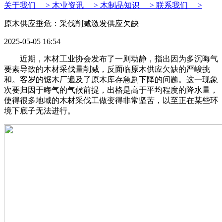
关于我们 >
木业资讯 >
木制品知识 >
联系我们 >
原木供应垂危：采伐削减激发供应欠缺
2025-05-05 16:54
近期，木材工业协会发布了一则动静，指出因为多沉晦气
要素导致的木材采伐量削减，反面临原木供应欠缺的严峻挑
和。客岁的锯木厂遍及了原木库存急剧下降的问题。这一现象
次要归因于晦气的气候前提，出格是高于平均程度的降水量，
使得很多地域的木材采伐工做变得非常坚苦，以至正在某些环
境下底子无法进行。