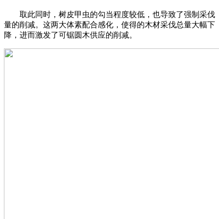
取此同时，树皮甲虫的勾当程度较低，也导致了强制采伐
量的削减。这两大体素配合感化，使得的木材采伐总量大幅下
降，进而激发了可锯圆木供应的削减。