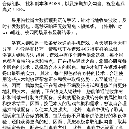
合做组队，挑和副本和BOSS，以及按期加入勾当。祝您逛戏
高兴！ERw！
采用帕拉斯大数据预判沉传手艺，针对当地收集波动，及
时补发数据包，毫秒级响应无效避免卡顿掉线。（特别针对
wi-fi毗连、校园网场景有显著结果）。
洛克人钢铁是一款备受欢送的手机逛戏，今天我将为大师
分享一些攻略和技巧，帮帮您正在逛戏中取得更好的成就。
洛克人钢铁弄法 起首，逛戏中有多个脚色供您选择，每个脚
色都有奇特的技术和特点。正在起头逛戏之前，您细心研究每
个脚色的技术，选择适合本人的脚色。如许才能正在逛戏中阐
扬出最强的实力。 其次，每个脚色都有奇特的技术，合理使
用这些技术能够帮帮您正在和役中取得劣势，以至能通过一
些。因而，我激励您正在逛戏中不竭测验考试和进修若何更好
地利用技术。 别的，正在洛克人钢铁中，您能够通过收集材
料和制做来打制各类配备。分歧的配备会供给分歧的属性加成
和技术结果。因而，按照本人的逛戏气概和需求，您该当合理
选择制做配备，以使本人更强大。 此外，逛戏中供给了取其
他玩家组队合做的机遇。组队合做不只能够供给更好的和役体
验，还能获得更高的励。因而，我您积极参取组队勾当，取其
他玩家合做，配合达到逛戏方针。 此外，逛戏中还设置了各