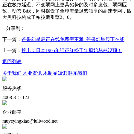
正在极致延迟、不变弱网上更具劣势的及时多发包、弱网匹
敌、动态多线，同时摆设了全球海量逛戏独享的高速专网，四
大黑科技构成了帕拉斯引擎2。0。
分享到：
下一篇：
芒果幻星辰正在线免费旁不雅_芒果幻星辰正在线
上一篇：
挖出：日本1905年强征红松千年原始丛林没顶！
返回列表
关于我们
木业资讯
木制品知识
联系我们
服务热线：
4008-315-123
企业邮箱：
muyeyingxiao@luliwood.net