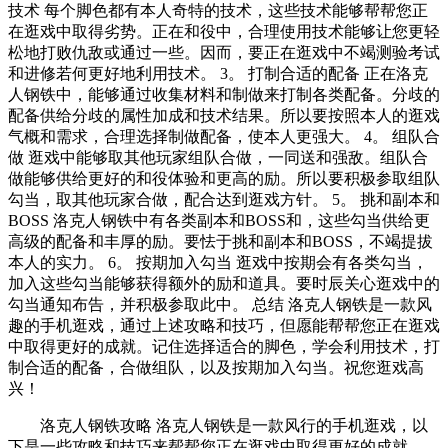
技术 每个脚色都有本人奇特的技术，这些技术能够帮帮您正
在逛戏中取得劣势。正在和役中，合理使用技术能够让您更轻
松地打败仇敌或通过一些。因而，要正在逛戏中不竭测验考试
和进修若何更好地利用技术。 3。 打制合适的配备 正在洛克
人钢铁中，能够通过收集材料和制做来打制各类配备。分歧的
配备供给分歧的属性加成和技术结果。所以要按照本人的逛戏
气概和需求，合理选择制做配备，使本人更强大。 4。 组队合
做 逛戏中能够取其他玩家组队合做，一同送和强敌。组队合
做能够供给更好的和役体验和更高的励。所以要积极参取组队
勾当，取其他玩家合做，配合达到逛戏方针。 5。 挑和副本和
BOSS 洛克人钢铁中有各类副本和BOSS和，这些勾当供给更
高级的配备和丰厚的励。要怯于挑和副本和BOSS，不竭提拔
本人的实力。 6。 按期加入勾当 逛戏中按期会有各类勾当，
加入这些勾当能够获得额外的励和道具。要时辰关心逛戏中的
勾当通知布告，并积极参取此中。 总结 洛克人钢铁是一款风
趣的手机逛戏，通过上述攻略和技巧，但愿能帮帮您正在逛戏
中取得更好的成就。记住选择适合的脚色，学会利用技术，打
制合适的配备，合做组队，以及按期加入勾当。祝您逛戏高
兴！
洛克人钢铁攻略 洛克人钢铁是一款风行的手机逛戏，以
下是一些攻略和技巧来帮帮您正在逛戏中取得更好的成就。