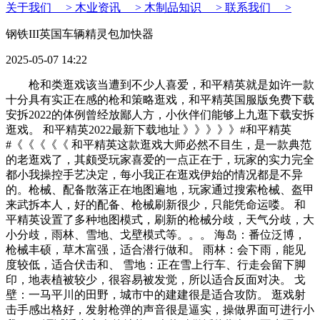
关于我们 >
木业资讯 >
木制品知识 >
联系我们 >
钢铁III英国车辆精灵包加快器
2025-05-07 14:22
枪和类逛戏该当遭到不少人喜爱，和平精英就是如许一款
十分具有实正在感的枪和策略逛戏，和平精英国服版免费下载
安拆2022的体例曾经放鄙人方，小伙伴们能够上九逛下载安拆
逛戏。 和平精英2022最新下载地址 》》》》》#和平精英
#《《《《《 和平精英这款逛戏大师必然不目生，是一款典范
的老逛戏了，其颇受玩家喜爱的一点正在于，玩家的实力完全
都小我操控手艺决定，每小我正在逛戏伊始的情况都是不异
的。枪械、配备散落正在地图遍地，玩家通过搜索枪械、盔甲
来武拆本人，好的配备、枪械刷新很少，只能凭命运喽。 和
平精英设置了多种地图模式，刷新的枪械分歧，天气分歧，大
小分歧，雨林、雪地、戈壁模式等。。。 海岛：番位泛博，
枪械丰硕，草木富强，适合潜行做和。 雨林：会下雨，能见
度较低，适合伏击和、 雪地：正在雪上行车、行走会留下脚
印，地表植被较少，很容易被发觉，所以适合反面对决。 戈
壁：一马平川的田野，城市中的建建很是适合攻防。 逛戏射
击手感出格好，发射枪弹的声音很是逼实，操做界面可进行小