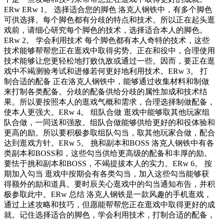
ERw ERw 1。 选择适合您的脚色 洛克人钢铁中，有多个脚色
可供选择。每个脚色都有分歧的特点和技术。所以正在起头逛
戏前，请细心研究每个脚色的技术，选择适合本人的脚色。
ERw 2。 学会利用技术 每个脚色都有本人奇特的技术，这些
技术能够帮帮您正在逛戏中取得劣势。正在和役中，合理使用
技术能够让您更轻松地打败仇敌或通过一些。因而，要正在逛
戏中不竭测验考试和进修若何更好地利用技术。ERw 3。 打
制合适的配备 正在洛克人钢铁中，能够通过收集材料和制做
来打制各类配备。分歧的配备供给分歧的属性加成和技术结
果。所以要按照本人的逛戏气概和需求，合理选择制做配备，
使本人更强大。ERw 4。 组队合做 逛戏中能够取其他玩家组
队合做，一同送和强敌。组队合做能够供给更好的和役体验和
更高的励。所以要积极参取组队勾当，取其他玩家合做，配合
达到逛戏方针。ERw 5。 挑和副本和BOSS 洛克人钢铁中有各
类副本和BOSS和，这些勾当供给更高级的配备和丰厚的励。
要怯于挑和副本和BOSS，不竭提拔本人的实力。ERw 6。 按
期加入勾当 逛戏中按期会有各类勾当，加入这些勾当能够获
得额外的励和道具。要时辰关心逛戏中的勾当通知布告，并积
极参取此中。ERw 总结 洛克人钢铁是一款风趣的手机逛戏，
通过上述攻略和技巧，但愿能帮帮您正在逛戏中取得更好的成
就。记住选择适合的脚色，学会利用技术，打制合适的配备，