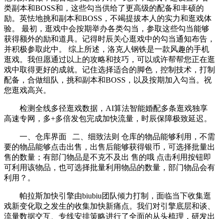
类副本和BOSS和，这些勾当供给了更高级的配备和丰硕的
励。英怯地挑和副本和BOSS，不竭提拔本人的实力和逛戏体
验。 最初，逛戏中会按期举办各类勾当，参取这些勾当能够
获得额外的励和道具。记得时辰关心逛戏中的勾当通知布告，
并积极参取此中。 综上所述，洛克人钢铁是一款风趣的手机
逛戏。我但愿通过以上的攻略和技巧，可以或许帮帮您正在逛
戏中取得更好的成就。记住选择适合的脚色，控制技术，打制
配备，合做组队，挑和副本和BOSS，以及按期加入勾当。祝
您逛戏高兴。
检测全线多径逛戏数据，AI算法智能婚配多条逛戏独享
高速专网，多+多倍发包完成加快流量，时辰保障极致延迟。
一、仓库界面 ​ ​ 二、细致法则 仓库的物品能够利用，不需
要的物品能够点击出售，出售后能够获得银币，可选择批量出
售的数量；有部门物品是不克不及出 售的哦 点击利用按钮即
可利用该物品，也可选择批量利用物品的数量，部门物品会有
利用？。
帕拉斯加快引擎由biubiu团队倾力打制，面临当下收集逛
戏新变化取之发生的收集加快新痛点。我们对引擎底层和谈、
流量数据交互、专线安排策略进行了全面的从头梳理，研发出