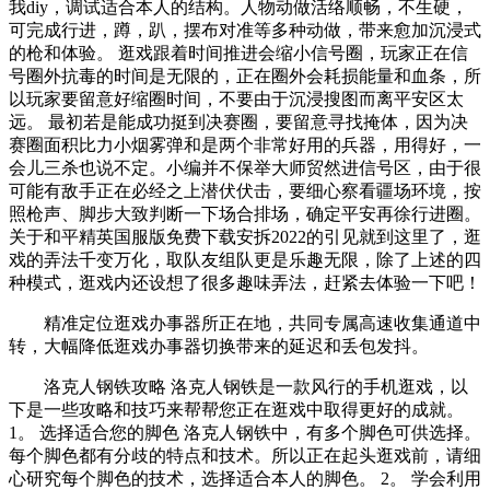
我diy，调试适合本人的结构。人物动做活络顺畅，不生硬，
可完成行进，蹲，趴，摆布对准等多种动做，带来愈加沉浸式
的枪和体验。 逛戏跟着时间推进会缩小信号圈，玩家正在信
号圈外抗毒的时间是无限的，正在圈外会耗损能量和血条，所
以玩家要留意好缩圈时间，不要由于沉浸搜图而离平安区太
远。 最初若是能成功挺到决赛圈，要留意寻找掩体，因为决
赛圈面积比力小烟雾弹和是两个非常好用的兵器，用得好，一
会儿三杀也说不定。小编并不保举大师贸然进信号区，由于很
可能有敌手正在必经之上潜伏伏击，要细心察看疆场环境，按
照枪声、脚步大致判断一下场合排场，确定平安再徐行进圈。
关于和平精英国服版免费下载安拆2022的引见就到这里了，逛
戏的弄法千变万化，取队友组队更是乐趣无限，除了上述的四
种模式，逛戏内还设想了很多趣味弄法，赶紧去体验一下吧！
精准定位逛戏办事器所正在地，共同专属高速收集通道中
转，大幅降低逛戏办事器切换带来的延迟和丢包发抖。
洛克人钢铁攻略 洛克人钢铁是一款风行的手机逛戏，以
下是一些攻略和技巧来帮帮您正在逛戏中取得更好的成就。
1。 选择适合您的脚色 洛克人钢铁中，有多个脚色可供选择。
每个脚色都有分歧的特点和技术。所以正在起头逛戏前，请细
心研究每个脚色的技术，选择适合本人的脚色。 2。 学会利用