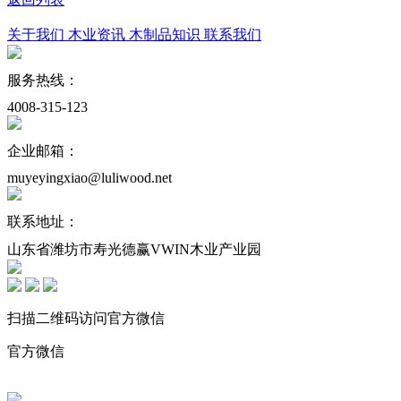
关于我们
木业资讯
木制品知识
联系我们
服务热线：
4008-315-123
企业邮箱：
muyeyingxiao@luliwood.net
联系地址：
山东省潍坊市寿光德赢VWIN木业产业园
扫描二维码访问官方微信
官方微信