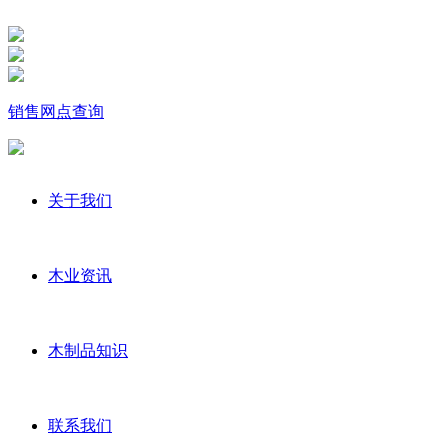
销售网点查询
关于我们
木业资讯
木制品知识
联系我们