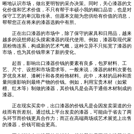
晰地认识市场，做出更明智的采办决策。同时，关心漆器的文
化价值和艺术价值，不只有帮于丰硕小我的糊口品尝，也是对
保守工艺的卑沉取传承。但愿本文能为您供给有价值的消息，
帮帮您正在将来的漆器选购中有所。
正在出口漆器的市场中，除了保守的家具和日用品，越来
越多的设想师起头摸索漆器的现代使用。例如，漆器取现代家
居粉饰连系，构成新的艺术气概，这种立异不只拓宽了漆器的
市场，也为其价钱带来了新的变化。
起首，影响出口漆器价钱的要素有良多，包罗材料、工
艺、尺寸、设想和市场需求等。一般来说，漆器的材料次要包
罗优良木材、漆树汁和各类粉饰材料。此中，木材的品种和质
量间接影响到最终产物的价钱。例如，利用宝贵木材（如紫
檀、红木等）制做的漆器，其价钱凡是会高于通俗木材制成的
漆器。
正在现实买卖中，出口漆器的价钱凡是会因发卖渠道的分
歧而有所差别。通过线上平台发卖的漆器，可能由于省去了两
头环节而价钱更具合作力；而正在高端商场或艺术展览上出售
的漆器，价钱可能会更高。