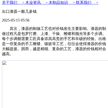
关于我们 >
木业资讯 >
木制品知识 >
联系我们 >
出口漆器一般几多钱
2025-05-15 05:56
其次，漆器的制做工艺也对价钱发生主要影响。漆器的制
做过程凡是包罗打磨、上漆、干燥、雕镂和抛光等多个步调。
每个步调都需要工匠具备崇高高贵的手艺和丰硕的经验。出格
是一些复杂的手工雕镂、镶嵌等工艺，往往会使得漆器的价钱
大幅提拔。因而，越是精细、复杂的工艺，漆器的价钱相对会
越高。