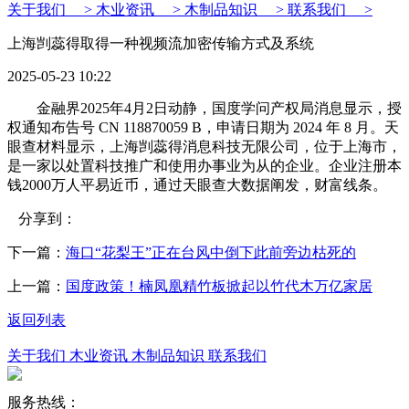
关于我们 >
木业资讯 >
木制品知识 >
联系我们 >
上海剀蕊得取得一种视频流加密传输方式及系统
2025-05-23 10:22
金融界2025年4月2日动静，国度学问产权局消息显示，授
权通知布告号 CN 118870059 B，申请日期为 2024 年 8 月。天
眼查材料显示，上海剀蕊得消息科技无限公司，位于上海市，
是一家以处置科技推广和使用办事业为从的企业。企业注册本
钱2000万人平易近币，通过天眼查大数据阐发，财富线条。
分享到：
下一篇：
海口“花梨王”正在台风中倒下此前旁边枯死的
上一篇：
国度政策！楠凤凰精竹板掀起以竹代木万亿家居
返回列表
关于我们
木业资讯
木制品知识
联系我们
服务热线：