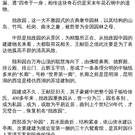
漏、透”四奇于一身，相传这块奇石仍是宋末年花石纲中的遗
物。
拙政园，这一大不雅园式的古典奢华园林，以其结构的山
岛、竹坞、松岗、曲水之趣，被胜誉为全国园林之母。
中部是拙政园的从景区，为精髓所正在。从拙政园中园的
建建物名来看，大都取荷花相关。王献臣之借此次要是为了表
达他孤高不群的清高风致。
颐和园自万寿山顶的聪慧海向下，由佛喷鼻阁、德辉殿、
排云殿、排云门、云辉玉宇坊，形成了一条条理分明的中轴线
多米的“长廊”，号称 “世界第一廊”。长廊之前是昆明湖，昆明
湖的西堤是模仿西湖的苏堤建制的。
园建成不久，王献臣归天，其子豪赌中把整个园子输给徐
氏。400多年来，拙政园屡换园从，曾一分为三，园名各别，
或为私园，或为，或散为平易近居，曲到上个世纪50年代，才
完璧合一，恢复初名“拙政园”。
西部原为“补园”，其水面曲折，结构紧凑，依山傍水建以
亭阁。次要建建为接近室第一侧的三十六鸳鸯馆，是其时园仆
人宴请宾客和听曲的场合。