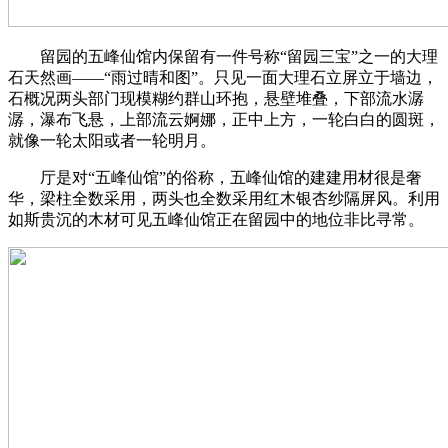
留园的五峰仙馆内保留有一件号称“留园三宝”之一的大理
石天然画——“雨过晴和图”。只见一面大理石立屏立于墙边，
石概况两头部门现模糊约群山环抱，悬壁堆叠，下部流水潺
潺，瀑布飞悬，上部流云婀娜，正中上方，一轮白白的圆斑，
就像一轮太阳或者一轮明月。
厅是对“五峰仙馆”的俗称，五峰仙馆的建建用材很是奢
华，梁柱全数采用，两头也全数采用红木银杏纱隔屏风。利用
如斯贵沉的木材可见五峰仙馆正在留园中的地位非比寻常。