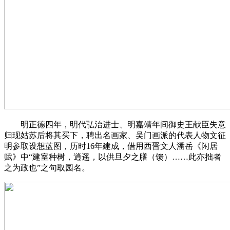
明正德四年，明代弘治进士、明嘉靖年间御史王献臣失意
归现姑苏后将其买下，聘出名画家、吴门画派的代表人物文征
明参取设想蓝图，历时16年建成，借用西晋文人潘岳《闲居
赋》中“建室种树，逍遥，以供旦夕之膳（馈）……此亦拙者
之为政也”之句取园名。