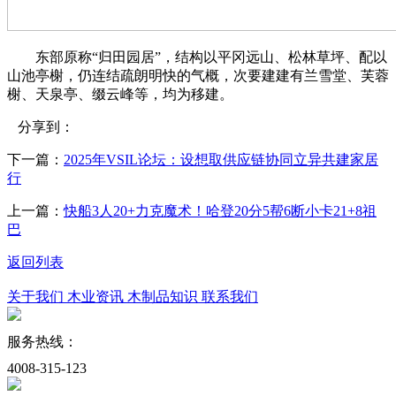
东部原称“归田园居”，结构以平冈远山、松林草坪、配以
山池亭榭，仍连结疏朗明快的气概，次要建建有兰雪堂、芙蓉
榭、天泉亭、缀云峰等，均为移建。
分享到：
下一篇：
2025年VSIL论坛：设想取供应链协同立异共建家居
行
上一篇：
快船3人20+力克魔术！哈登20分5帮6断小卡21+8祖
巴
返回列表
关于我们
木业资讯
木制品知识
联系我们
服务热线：
4008-315-123