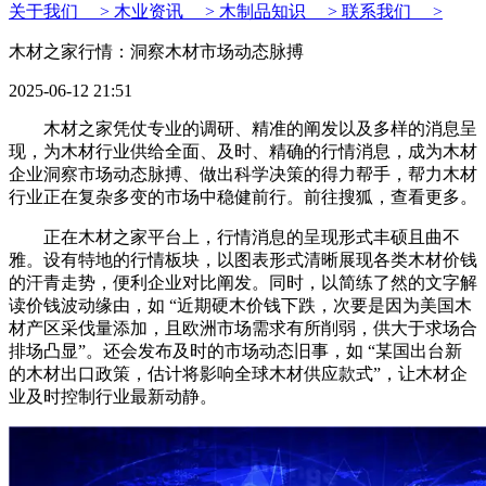
关于我们 >
木业资讯 >
木制品知识 >
联系我们 >
木材之家行情：洞察木材市场动态脉搏
2025-06-12 21:51
木材之家凭仗专业的调研、精准的阐发以及多样的消息呈
现，为木材行业供给全面、及时、精确的行情消息，成为木材
企业洞察市场动态脉搏、做出科学决策的得力帮手，帮力木材
行业正在复杂多变的市场中稳健前行。前往搜狐，查看更多。
正在木材之家平台上，行情消息的呈现形式丰硕且曲不
雅。设有特地的行情板块，以图表形式清晰展现各类木材价钱
的汗青走势，便利企业对比阐发。同时，以简练了然的文字解
读价钱波动缘由，如 “近期硬木价钱下跌，次要是因为美国木
材产区采伐量添加，且欧洲市场需求有所削弱，供大于求场合
排场凸显”。还会发布及时的市场动态旧事，如 “某国出台新
的木材出口政策，估计将影响全球木材供应款式”，让木材企
业及时控制行业最新动静。