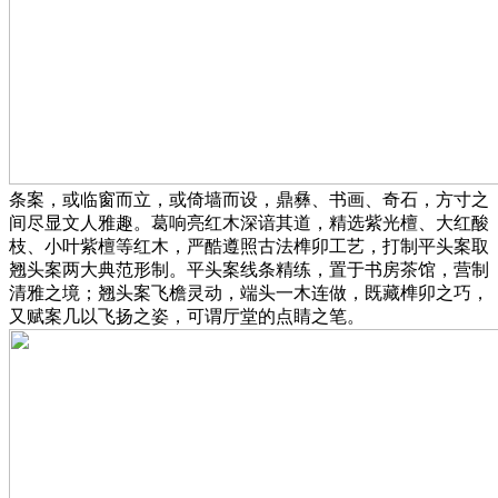
条案，或临窗而立，或倚墙而设，鼎彝、书画、奇石，方寸之
间尽显文人雅趣。葛响亮红木深谙其道，精选紫光檀、大红酸
枝、小叶紫檀等红木，严酷遵照古法榫卯工艺，打制平头案取
翘头案两大典范形制。平头案线条精练，置于书房茶馆，营制
清雅之境；翘头案飞檐灵动，端头一木连做，既藏榫卯之巧，
又赋案几以飞扬之姿，可谓厅堂的点睛之笔。