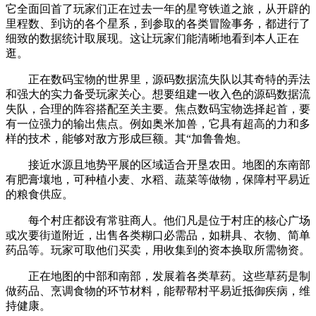
它全面回首了玩家们正在过去一年的星穹铁道之旅，从开辟的
里程数、到访的各个星系，到参取的各类冒险事务，都进行了
细致的数据统计取展现。这让玩家们能清晰地看到本人正在
逛。
正在数码宝物的世界里，源码数据流失队以其奇特的弄法
和强大的实力备受玩家关心。想要组建一收入色的源码数据流
失队，合理的阵容搭配至关主要。焦点数码宝物选择起首，要
有一位强力的输出焦点。例如奥米加兽，它具有超高的力和多
样的技术，能够对敌方形成巨额。其“加鲁鲁炮。
接近水源且地势平展的区域适合开垦农田。地图的东南部
有肥膏壤地，可种植小麦、水稻、蔬菜等做物，保障村平易近
的粮食供应。
每个村庄都设有常驻商人。他们凡是位于村庄的核心广场
或次要街道附近，出售各类糊口必需品，如耕具、衣物、简单
药品等。玩家可取他们买卖，用收集到的资本换取所需物资。
正在地图的中部和南部，发展着各类草药。这些草药是制
做药品、烹调食物的环节材料，能帮帮村平易近抵御疾病，维
持健康。