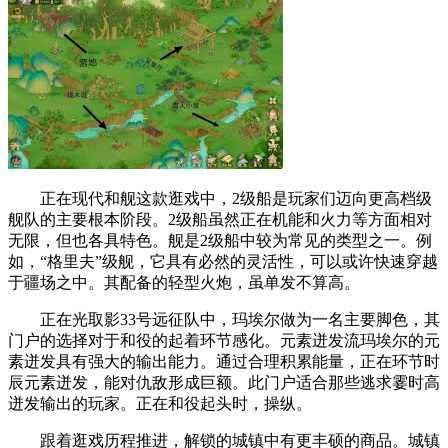
正在现代和舰这款逛戏中，2级船是玩家们迈向更高档级
舰队的主要根本阶段。2级船虽然正在机能和火力等方面相对
无限，但也各具特色。舰是2级船中较为常见的类型之一。例
如，“格里夫”级舰，它具有必然的灵活性，可以或许快速穿越
于疆场之中。其配备的轻型火炮，虽单发不算高。
正在光取影33号远征队中，玛埃尔做为一名主要脚色，其
门户的选择对于和役的起着环节感化。元素迸发流玛埃尔的元
素迸发具有强大的输出能力。通过合理积累能量，正在环节时
辰元素迸发，能对仇敌形成巨额。此门户适合那些逃求霎时高
迸发输出的玩家。正在和役起头时，操纵。
跟着逛戏历程推进，解锁的城镇中有更丰硕的商品。城镇