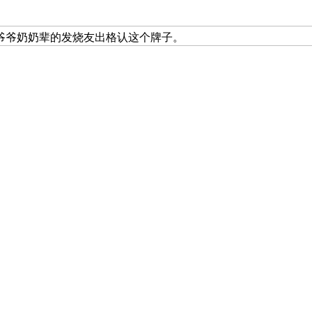
爷爷奶奶辈的发烧友出格认这个牌子。