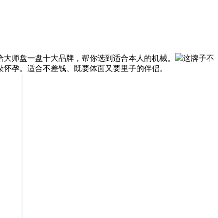
话给大师盘一盘十大品牌，帮你选到适合本人的机械。
这牌子不
朵怀孕。适合不差钱、既要体面又要里子的伴侣。