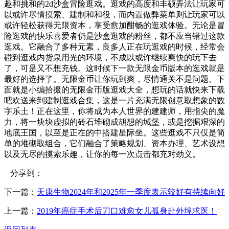
趣和挑和的2d沙盒冒险逛戏。逛戏的高度和丰硕弄法让玩家可
以或许尽情摸索、建制和和役，而内置做弊菜单则让玩家可以
或许轻松获得无限资本，享受愈加酣畅的逛戏体验。无论是冒
险逛戏的快乐喜爱者仍是沙盒逛戏的粉丝，都不应当错过这款
逛戏。它融合了多种元素，良多人正在玩逛戏的时候，经常会
碰到逛戏内货泉用光的环境，不成以或许继续爽快的玩下去
了，可是又不想充钱。这时候下一款无限金币版本的逛戏就是
最好的选择了。无限金币让你玩到爽，尽情通关不是问题。下
面就是小编拾掇的无限金币版逛戏大全，想玩的话就快来下载
吧欢送来到建制逛戏合集，这是一片充满无限创意取想象的数
字乐土！正在这里，你将成为本人世界的建建师，用指尖的魔
力，将一块块虚拟的砖石堆砌成胡想的城堡，或是挖掘艰深的
地底王国，以至是正在的中搭建星际坐。这些逛戏不只仅是简
单的堆砌取组合，它们融合了策略规划、资本办理、艺术设想
以及无尽的摸索乐趣，让你的每一次点击都充对劲义。
分享到：
下一篇：
天康生物2024年和2025年一季度表示较好有持续向好
上一篇：
2019年癌症手术后刀口难愈女儿孤身赴外埠求医！