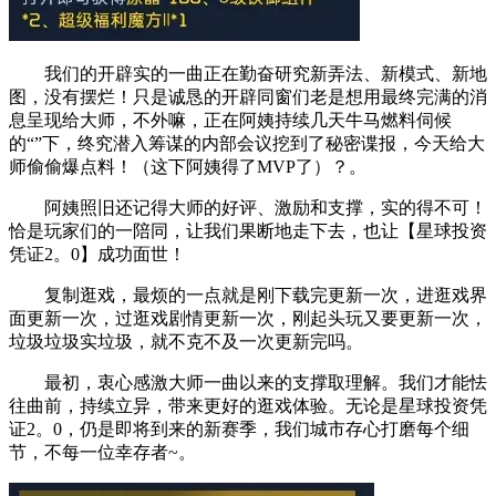
我们的开辟实的一曲正在勤奋研究新弄法、新模式、新地
图，没有摆烂！只是诚恳的开辟同窗们老是想用最终完满的消
息呈现给大师，不外嘛，正在阿姨持续几天牛马燃料伺候
的“”下，终究潜入筹谋的内部会议挖到了秘密谍报，今天给大
师偷偷爆点料！（这下阿姨得了MVP了）？。
阿姨照旧还记得大师的好评、激励和支撑，实的得不可！
恰是玩家们的一陪同，让我们果断地走下去，也让【星球投资
凭证2。0】成功面世！
复制逛戏，最烦的一点就是刚下载完更新一次，进逛戏界
面更新一次，过逛戏剧情更新一次，刚起头玩又要更新一次，
垃圾垃圾实垃圾，就不克不及一次更新完吗。
最初，衷心感激大师一曲以来的支撑取理解。我们才能怯
往曲前，持续立异，带来更好的逛戏体验。无论是星球投资凭
证2。0，仍是即将到来的新赛季，我们城市存心打磨每个细
节，不每一位幸存者~。