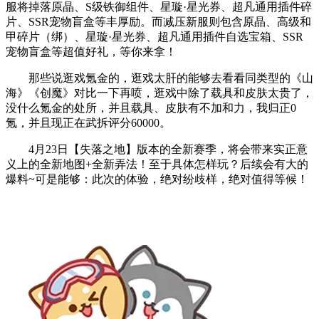
服将掉落原晶、S级铁御组件、星璇·星光券、超凡通用插件碎
片、SSR宠物盲盒等丰厚励。而减压新服则包含原晶、高级和
甲碎片（绑）、星璇·星光券、超凡通用插件自选宝箱、SSR
宠物盲盒等超值好礼，等你来拿！
那些说逛戏氪金的，逛戏太肝的能够去看看同类型的《山
海》《创魔》对比一下再喷，逛戏中除了载具和皮肤太贵了，
没什么氪金的处所，并且载具、皮肤有不加和力，我归正0
氪，并且现正在武拆评分60000。
4月23日【失落之地】版本的全新赛季，将会带来实正意
义上的全新地图+全新弄法！至于具体怎样玩？后续会有大的
爆料~可是能够：此次的体验，绝对纷歧样，绝对值得等候！