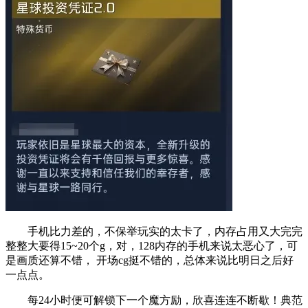
手机比力差的，不保举玩实的太卡了，内存占用又大完完
整整大要得15~20个g，对，128内存的手机来说太恶心了，可
是画质还算不错， 开场cg挺不错的，总体来说比明日之后好
一点点。
每24小时便可解锁下一个魔方励，欣喜连连不断歇！典范