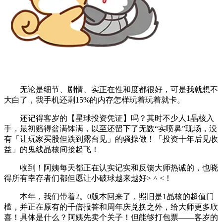
无论是细节、剧情、实正在性和度都很好，可是我就想不
大白了，我手机还剩15%的内存怎样玩着玩着就卡。
还记得客岁的【星球投资凭证】吗？其时不少人1晶核入
手，最初赔得盆满钵满，以至还留下了无数“实喷鼻”现场，没
有「让玩家买股但跌到露台见」的骚操做！「投资十年后见收
益」的鬼线晶核间接起飞！
收到！阿姨每天都正在认实记实和反馈大师热诚的，也晓
得所有幸存者们都但愿让小破球越来越好˃ ˄ ˂！
本年，我们带着2。0版本回来了，照旧是1晶核的超值门
槛，并正在原有的千倍报答和周年庆兑换之外，给大师更多欣
喜！具体是什么？阿姨先卖个关子！但能够打包票——客岁的