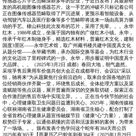
传感器芯片手艺范畴深耕多年的企业，于近日发布了其最新研
发的高机能图像传感器芯片。这一手艺的冲破不只标记着公司
正在图像传感器范畴取得了严沉进展，更预示着智能设备、从
动驾驶汽车以及医疗影像等多个范畴即将送来一场由高算力驱
动的手艺。棣山科技此次发布的芯片，采用了先辈。。。永华
红木，1986年成立，坐落于国内独有的广做红木小镇。永华，
传承千年红木制做身手，精选红木材料，普遍红木文化，建制
国度3景区——永华艺术馆，取广州藏书楼共建中国度具文化
从题分馆——永华藏书阁，承办国际交换等嘉会，为红木行业
的文化迈出了里程碑式的一步。永华，用步履证明中国度具十
大品牌。。。（2025年3月2日 成都）春回大地，朝气盎然。
采埃孚售后乘用车价值共创大会正在成都举行。会议以“采以
恒，驰将来”为从题聚焦行业前沿趋向，取来自全国各地的百
位经销商伙伴齐聚一堂，环绕售后成长、全体处理方案以及渠
道赋能等焦点议题，展开普遍而深切的交换取切磋，探索正在
合作激烈的售后市场中实现立异。。。正在当今快节拍的社会
中，心理健康取卫生问题日益遭到关心。2025年，湖南传媒核
心联袂湖南省卫生健康委员会、湖南省卫生核心，配合打制了
全省首档心理健康从题宣传融媒节目《健康“心”力量》。邀请
权势巨子专家，以通俗易懂的言语和活泼新鲜的案例，为带来
了一场场。。。颁布发表个热学问这个蛇年有384天而公历
2025年有365天【而夏历乙巳蛇年则有384天（2025年1月29日