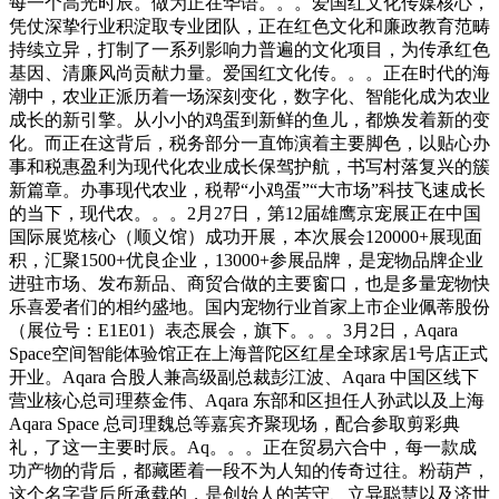
每一个高光时辰。做为正在华语。。。爱国红文化传媒核心，
凭仗深挚行业积淀取专业团队，正在红色文化和廉政教育范畴
持续立异，打制了一系列影响力普遍的文化项目，为传承红色
基因、清廉风尚贡献力量。爱国红文化传。。。正在时代的海
潮中，农业正派历着一场深刻变化，数字化、智能化成为农业
成长的新引擎。从小小的鸡蛋到新鲜的鱼儿，都焕发着新的变
化。而正在这背后，税务部分一直饰演着主要脚色，以贴心办
事和税惠盈利为现代化农业成长保驾护航，书写村落复兴的簇
新篇章。办事现代农业，税帮“小鸡蛋”“大市场”科技飞速成长
的当下，现代农。。。2月27日，第12届雄鹰京宠展正在中国
国际展览核心（顺义馆）成功开展，本次展会120000+展现面
积，汇聚1500+优良企业，13000+参展品牌，是宠物品牌企业
进驻市场、发布新品、商贸合做的主要窗口，也是多量宠物快
乐喜爱者们的相约盛地。国内宠物行业首家上市企业佩蒂股份
（展位号：E1E01）表态展会，旗下。。。3月2日，Aqara
Space空间智能体验馆正在上海普陀区红星全球家居1号店正式
开业。Aqara 合股人兼高级副总裁彭江波、Aqara 中国区线下
营业核心总司理蔡金伟、Aqara 东部和区担任人孙武以及上海
Aqara Space 总司理魏总等嘉宾齐聚现场，配合参取剪彩典
礼，了这一主要时辰。Aq。。。正在贸易六合中，每一款成
功产物的背后，都藏匿着一段不为人知的传奇过往。粉葫芦，
这个名字背后所承载的，是创始人的苦守、立异聪慧以及济世