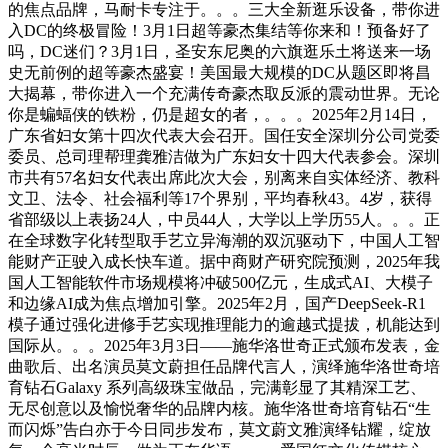
的焦点品牌，马耐卡专注于。。。三大全新逛乐设备，带你进
入DC的终极冒险！3月1日超等豪杰集结等你来和！预备好了
吗，DC迷们？3月1日，圣安东尼奥的六旗逛乐土将送来一场
史无前例的超等豪杰盛宴！美国最大规模的DC从题区即将昌
大揭幕，带你进入一个充满传奇豪杰取反派的震动世界。无论
你是蝙蝠侠的铁粉，仍是超女的者，。。。2025年2月14日，
广东省妇女第十四次代表大会召开。国任安全深圳分公司党委
委员、总司理帮理龚雅洁做为广东妇女十四大代表参会。深圳
市共有57名妇女代表出席此次大会，别离来自实体经济、教科
文卫、法令、社会福利等17个界别，平均春秋43。4岁，获得
省部级以上表扬24人，中员44人，大学以上学历55人。。。正
在全球数字化转型取手艺立异海潮的双沉驱动下，中国人工智
能财产正驶入成长快车道。据中商财产研究院预测，2025年我
国人工智能软件市场规模将冲破500亿元，生成式AI、大模子
和边缘AI成为焦点增加引擎。2025年2月，国产DeepSeek-R1
模子通过强化进修手艺实现推理能力的逾越式提拔，机能达到
国际从。。。2025年3月3日——施华洛世奇正式颁布发表，金
曲歌后、出名演员莫文蔚担任品牌代言人，演绎施华洛世奇培
育钻石Galaxy 系列高级珠宝做品，完满彰显了其精深工艺、
无尽创意以及愉悦奢华的品牌内核。施华洛世奇培育钻石“生
而闪烁”告白亦于今日同步发布，莫文蔚文雅演绎钻耀，绽放