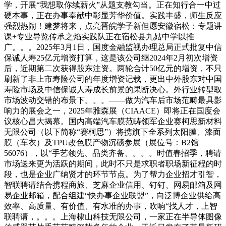
学，开展“我想取你续薪火”从题支教勾当。正在知行合一中过
硬本事，正在办事奉献中彰显芳华价值。实践丰盛，师生反应
强烈热闹！建梦将来，点亮晋皖学子新但愿安徽宿松：专题讲
课+专业导览传承之焰实践队正在宿松县九姑中学以推
广。。。2025年3月1日，国度金融监视办理总局正式批复中信
保诚人寿25亿元增资打算，这是该公司继2024年2月初次增资
后，近期第二次获得股东注资。两轮合计50亿元的增资，不只
刷新了非上市寿险公司的年度增资记载，更出中外股东对中国
寿险市场及中信保诚人寿成长前景的果断决心。外行业转型取
市场波动交错的布景下。。。——做为汽车后市场范畴最具影
响力的展会之一，2025年雅森展（CIAACE）即将正在国度会
议核心昌大揭幕。国内高端汽车膜范畴领军企业赛柯思新材料
无限公司（以下简称“赛柯思”）将携旗下全系列太阳膜、漆面
膜（车衣）及TPU改色膜产物沉磅参展（展位号：B2馆
56076），以“手艺领先、品类齐备、。。。时值春招季，聘请
市场送来更为活跃的期间，此时不只是求职者职场新征程的时
段，也是企业广纳贤才的环节节点。为了帮力企业招才引智，
智联聘请结合携程商旅、芝麻企业信用、钉钉、网易邮箱及网
易企业邮箱，配合组建“快办事企业联盟”，向泛博企业供给高
效率、高质量、有价值、有水准的办事，吹响“找人才，上智
联聘请，。。。上海棣山科技无限公司，一家正在半导体图像