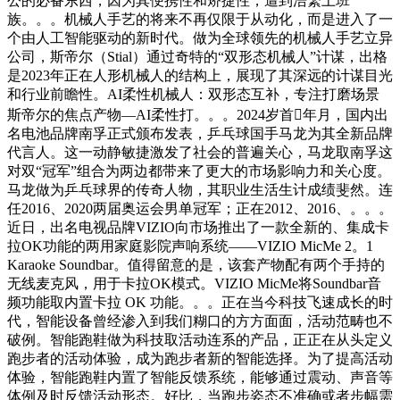
公的必备东西，因为其便携性和矫捷性，遭到浩繁上班
族。。。机械人手艺的将来不再仅限于从动化，而是进入了一
个由人工智能驱动的新时代。做为全球领先的机械人手艺立异
公司，斯帝尔（Stial）通过奇特的“双形态机械人”计谋，出格
是2023年正在人形机械人的结构上，展现了其深远的计谋目光
和行业前瞻性。AI柔性机械人：双形态互补，专注打磨场景
斯帝尔的焦点产物—AI柔性打。。。2024岁首年月，国内出
名电池品牌南孚正式颁布发表，乒乓球国手马龙为其全新品牌
代言人。这一动静敏捷激发了社会的普遍关心，马龙取南孚这
对双“冠军”组合为两边都带来了更大的市场影响力和关心度。
马龙做为乒乓球界的传奇人物，其职业生活生计成绩斐然。连
任2016、2020两届奥运会男单冠军；正在2012、2016、。。。
近日，出名电视品牌VIZIO向市场推出了一款全新的、集成卡
拉OK功能的两用家庭影院声响系统——VIZIO MicMe 2。1
Karaoke Soundbar。值得留意的是，该套产物配有两个手持的
无线麦克风，用于卡拉OK模式。VIZIO MicMe将Soundbar音
频功能取内置卡拉 OK 功能。。。正在当今科技飞速成长的时
代，智能设备曾经渗入到我们糊口的方方面面，活动范畴也不
破例。智能跑鞋做为科技取活动连系的产品，正正在从头定义
跑步者的活动体验，成为跑步者新的智能选择。为了提高活动
体验，智能跑鞋内置了智能反馈系统，能够通过震动、声音等
体例及时反馈活动形态。好比，当跑步姿态不准确或者步幅需