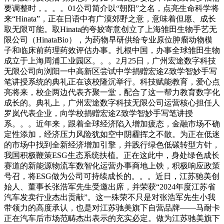
要调整时，。。。01公司简介以“朝阳”之名，点亮生命科学将
来“Hinata”，正在日语中有广漠郊野之意，意味着但愿、成长
取无限可能。取Hinata的夸姣寄意创立了上海雏田生物手艺无
限公司（HinataBio），为药物早研供给专业原位肿瘤动物模
子和临床前药理药效评估办事。扎根中国，办事全球雏田生物
成立于上海周浦工业园区。。。2月25日，广州宏途数字科技
无限公司向浏阳一中高新区尝试中学捐赠宏途Z致学智妙手写
笔讲授系统的典礼正在该校隆沉举行。科技赋能教育，爱心点
亮将来，校企两边代表齐聚一堂，配合了这一帮力教育数字化
成长的。典礼上，广州宏途数字科技无限公司运营核心担任人
罗岚代表企业，向学校捐赠宏途Z致学智妙手写笔讲授
系。。。近年来，跟着全球经济陷入增加疲态，金融市场不确
定性添加，经济压力风险犹如空中阴霾挥之不散。为正在低迷
的市场中找到全新经济增加引擎，并践行绿色低碳转型方针，
我国积极鞭策ESG生态系统扶植。正在这此中‌，身处绿色成长
赛道的新能源物流车数智化运营办事商地上铁，积极响应政策
号召，将ESG做为公司可持续成长的。。。近日，江苏驰美创
始人、董事长张浩军先生受邀出席，并荣获“2024年度江苏省
汽车发卖行业杰出贡献”。这一殊荣不只是对张浩军先生小我
带领力的高度承认，也是对江苏驰美旗下自营品牌——马耐卡
正在汽车后市场范畴杰出表示的充实必定。做为江苏驰美旗下