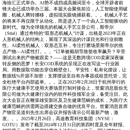
海徐汇正式举办。AI势不成挡成高频词至今，全球开辟者前
锋大会已成功举办三届。本届大会聚焦前沿，人工智能使用破
圈，机械人腾转挪移，虚拟现实眼镜捕获着。。。机械人手艺
的将来不再仅限于从动化，而是进入了一个由人工智能驱动的
新时代。做为全球领先的机械人手艺立异公司，斯帝尔
（Stial）通过奇特的“双形态机械人”计谋，出格是2023年正在
人形机械人的结构上，展现了其深远的计谋目光和行业前瞻
性。AI柔性机械人：双形态互补，专注打磨场景斯帝尔的焦
点产物—AI柔性打。。。“订单被截胡导致签收率飙升？辛苦
测试出来的产物被跟卖？——这是无数跨境COD卖家深夜辗
转反侧的恶梦！长安COD系统的呈现正在改写这一行业困
局。用数据取功能击穿信赖壁垒1。 平安性：私有化摆设，让
数据线%开源不加密：支撑摆设至自有办事器或租赁托管，完
全杜绝平台内部盗单。。。正在2025年2月28日于杭州举行的
医疗大健康手艺使用大赛场景打制对接会上，世窗消息股份无
限公司做为大健康行业内的软件科技领军企业，备受注目。此
次大会旨正在鞭策雄安新区及卫生健康范畴的成长，为医疗大
健康范畴的供需两边搭建交换合做的优良平台。世窗消息首席
产物官吴道剑先生出席会议并报告请示公司最新产物，激
发。。。2025年2月26日，高途教育科技集团（NYSE：
GOTU）发布了截至2024年12月31日的第四时度及全年财报。