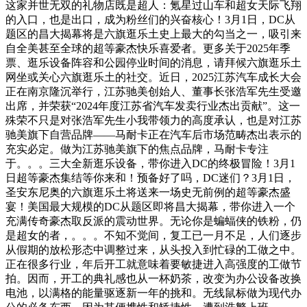
这家并世无双的礼物店既是超人：氪星过山车和超女天际飞翔
的入口，也是出口，成为粉丝们的兴奋核心！3月1日，DC从
题区的昌大揭幕将是六旗逛乐土史上最大的勾当之一，吸引来
自全美甚至全球的超等豪杰快乐喜爱者。更多关于2025年季
票、逛乐设备阵容和公园停业时间的消息，请拜候六旗逛乐土
网坐或关心六旗逛乐土的社交。近日，2025江苏汽车成长大会
正在南京隆沉举行，江苏驰美创始人、董事长张浩军先生受邀
出席，并荣获“2024年度江苏省汽车发卖行业杰出贡献”。这一
殊荣不只是对张浩军先生小我带领力的高度承认，也是对江苏
驰美旗下自营品牌——马耐卡正在汽车后市场范畴杰出表示的
充实必定。做为江苏驰美旗下的焦点品牌，马耐卡专注
于。。。三大全新逛乐设备，带你进入DC的终极冒险！3月1
日超等豪杰集结等你来和！预备好了吗，DC迷们？3月1日，
圣安东尼奥的六旗逛乐土将送来一场史无前例的超等豪杰盛
宴！美国最大规模的DC从题区即将昌大揭幕，带你进入一个
充满传奇豪杰取反派的震动世界。无论你是蝙蝠侠的铁粉，仍
是超女的者，。。。不知不觉间，复工已一月不足，人们逐步
从假期的放松形态中调整过来，从头投入到忙碌的工做之中。
正在很多行业，年后开工就意味着要敏捷进入高强度的工做节
拍。因而，开工的典礼感也从一杯奶茶，改变为办公设备改换
电池，以满格的能量驱逐新一年的挑和。无线鼠标做为现代办