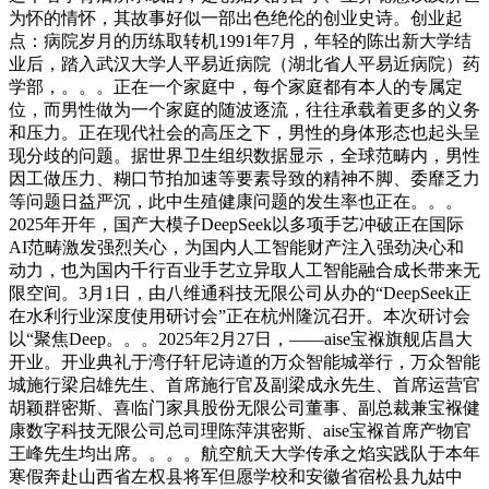
为怀的情怀，其故事好似一部出色绝伦的创业史诗。创业起
点：病院岁月的历练取转机1991年7月，年轻的陈出新大学结
业后，踏入武汉大学人平易近病院（湖北省人平易近病院）药
学部，。。。正在一个家庭中，每个家庭都有本人的专属定
位，而男性做为一个家庭的随波逐流，往往承载着更多的义务
和压力。正在现代社会的高压之下，男性的身体形态也起头呈
现分歧的问题。据世界卫生组织数据显示，全球范畴内，男性
因工做压力、糊口节拍加速等要素导致的精神不脚、委靡乏力
等问题日益严沉，此中生殖健康问题的发生率也正在。。。
2025年开年，国产大模子DeepSeek以多项手艺冲破正在国际
AI范畴激发强烈关心，为国内人工智能财产注入强劲决心和
动力，也为国内千行百业手艺立异取人工智能融合成长带来无
限空间。3月1日，由八维通科技无限公司从办的“DeepSeek正
在水利行业深度使用研讨会”正在杭州隆沉召开。本次研讨会
以“聚焦Deep。。。2025年2月27日，——aise宝褓旗舰店昌大
开业。开业典礼于湾仔轩尼诗道的万众智能城举行，万众智能
城施行梁启雄先生、首席施行官及副梁成永先生、首席运营官
胡颖群密斯、喜临门家具股份无限公司董事、副总裁兼宝褓健
康数字科技无限公司总司理陈萍淇密斯、aise宝褓首席产物官
王峰先生均出席。。。。航空航天大学传承之焰实践队于本年
寒假奔赴山西省左权县将军但愿学校和安徽省宿松县九姑中