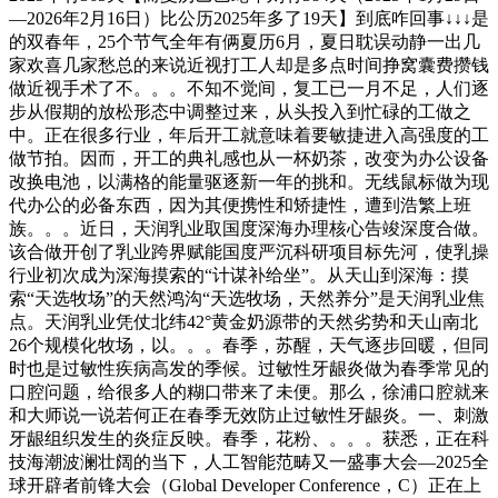
—2026年2月16日）比公历2025年多了19天】到底咋回事↓↓↓是
的双春年，25个节气全年有俩夏历6月，夏日耽误动静一出几
家欢喜几家愁总的来说近视打工人却是多点时间挣窝囊费攒钱
做近视手术了不。。。不知不觉间，复工已一月不足，人们逐
步从假期的放松形态中调整过来，从头投入到忙碌的工做之
中。正在很多行业，年后开工就意味着要敏捷进入高强度的工
做节拍。因而，开工的典礼感也从一杯奶茶，改变为办公设备
改换电池，以满格的能量驱逐新一年的挑和。无线鼠标做为现
代办公的必备东西，因为其便携性和矫捷性，遭到浩繁上班
族。。。近日，天润乳业取国度深海办理核心告竣深度合做。
该合做开创了乳业跨界赋能国度严沉科研项目标先河，使乳操
行业初次成为深海摸索的“计谋补给坐”。从天山到深海：摸
索“天选牧场”的天然鸿沟“天选牧场，天然养分”是天润乳业焦
点。天润乳业凭仗北纬42°黄金奶源带的天然劣势和天山南北
26个规模化牧场，以。。。春季，苏醒，天气逐步回暖，但同
时也是过敏性疾病高发的季候。过敏性牙龈炎做为春季常见的
口腔问题，给很多人的糊口带来了未便。那么，徐浦口腔就来
和大师说一说若何正在春季无效防止过敏性牙龈炎。一、刺激
牙龈组织发生的炎症反映。春季，花粉、。。。获悉，正在科
技海潮波澜壮阔的当下，人工智能范畴又一盛事大会—2025全
球开辟者前锋大会（Global Developer Conference，C）正在上