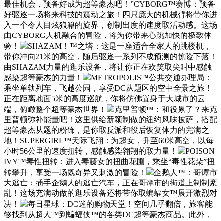
最佳机会，预备好成为超等豪杰吧！”CYBORG™赛博：预备
好驱逐一场将来科技的震动之旅！四只庞大的机械臂将带你进
入一个令人目炫狼籍的旋界，创制出度的速度取活动感。这场
由CYBORG人机融合的冒险，将为你带来心跳加快的极致体
验！
SHAZAM！™之塔：这是一座适合全家人的跳楼机，
带你冲向21米的高空，随后驱逐一系列不成预测的惊险下落！
由SHAZAM力量的逛乐设备，将让你正在欢笑取尖叫中感触
感染超等豪杰的力量！
METROPOLIS™公共交通办理局：
乘坐单轨列车，飞越公园，享受DC从题区的空中全景之旅！
正在距离地面5米的高度巡航，你将仿佛置身于大城市的云
端，俯瞰整个超等豪杰世界！
克里普顿™：和役累了？来克
里普顿弥补能量吧！这里供给新颖制做的纽约风味披萨，搭配
超等豪杰从题的粉饰，是你取反派和役后恢复体力的完满之
地！SUPERGIRL™天际飞翔：为超女，升至60米高空，以每
小时56公里的速度扭转，感触感染翱翔的取力量！
POISON
IVY™毒性扭转：进入毒藤女的扭曲花圃，乘坐“毒性花朵”扭
转攀升，享受一场既奇异又刺激的冒险！
企鹅人™：哥谭市
大逃亡：插手企鹅人的逃亡汽车，正在哥谭市的街道上制制紊
乱！这场充满动做的逛乐设备还将带你取蝙蝠女™展开激烈对
决！
每日星球：DC迷的购物天堂！空间几乎翻倍，旅客能
够找到从超人™到蝙蝠侠™的各类DC超等豪杰商品。此外，