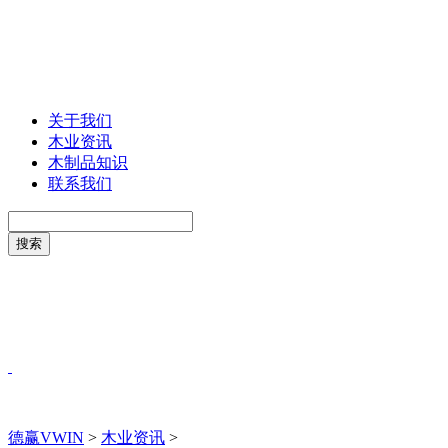
关于我们
木业资讯
木制品知识
联系我们
德赢VWIN
>
木业资讯
>