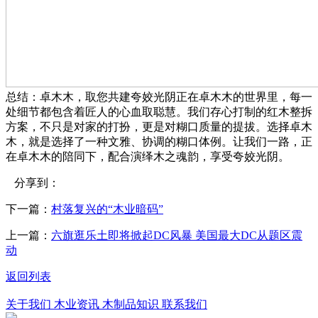
总结：卓木木，取您共建夸姣光阴正在卓木木的世界里，每一
处细节都包含着匠人的心血取聪慧。我们存心打制的红木整拆
方案，不只是对家的打扮，更是对糊口质量的提拔。选择卓木
木，就是选择了一种文雅、协调的糊口体例。让我们一路，正
在卓木木的陪同下，配合演绎木之魂韵，享受夸姣光阴。
分享到：
下一篇：
村落复兴的“木业暗码”
上一篇：
六旗逛乐土即将掀起DC风暴 美国最大DC从题区震
动
返回列表
关于我们
木业资讯
木制品知识
联系我们