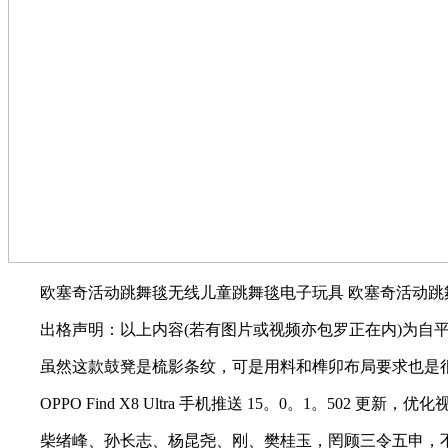
欧塞奇活动跳舞毯无线儿童跳舞毯电子玩具 欧塞奇活动跳
出格声明：以上内容(若有图片或视频亦包罗正在内)为自平
虽然这款鼓凳是梳影条纹，可是用料和榫卯布局要求也是很
OPPO Find X8 Ultra 手机推送 15。0。1。502 更新，
柴绪峰、孙长志、杨昆尧、刚、樊桂玉，罔顾三令五申，不