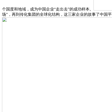
个国度和地域，成为中国企业“走出去”的成功样本。
场”，再到传化集团的全球化结构，这三家企业的故事了中国