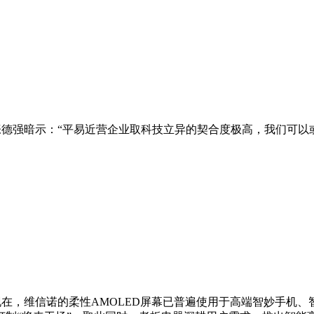
张德强暗示：“平易近营企业取科技立异的契合度极高，我们可以
现在，维信诺的柔性AMOLED屏幕已普遍使用于高端智妙手机