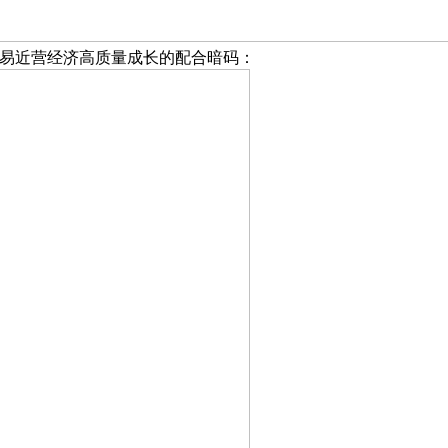
平易近营经济高质量成长的配合暗码：