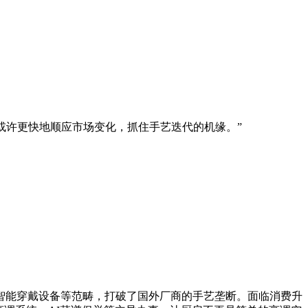
或许更快地顺应市场变化，抓住手艺迭代的机缘。”
、智能穿戴设备等范畴，打破了国外厂商的手艺垄断。面临消费升