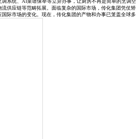
烹调系统、AI菜谱保举等立异办事，让厨房不再是简单的烹调空
物流供应链等范畴拓展。面临复杂的国际市场，传化集团凭仗矫
应国际市场的变化。现在，传化集团的产物和办事已笼盖全球多