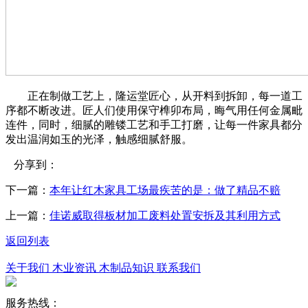
正在制做工艺上，隆运堂匠心，从开料到拆卸，每一道工
序都不断改进。匠人们使用保守榫卯布局，晦气用任何金属毗
连件，同时，细腻的雕镂工艺和手工打磨，让每一件家具都分
发出温润如玉的光泽，触感细腻舒服。
分享到：
下一篇：
本年让红木家具工场最疾苦的是：做了精品不赔
上一篇：
佳诺威取得板材加工废料处置安拆及其利用方式
返回列表
关于我们
木业资讯
木制品知识
联系我们
服务热线：