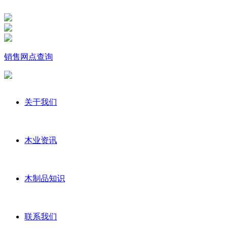
销售网点查询
关于我们
木业资讯
木制品知识
联系我们