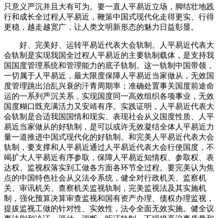
只意义严沉并且大有可为。要一直人平易近立场，脚结壮地践
行和成长全过程人平易近，鞭策中国式现代化走得更实、行得
更稳，越走越宽广，让人类文明新形态的魅力日益彰显。
好、完美好、运转平易近代表大会轨制。人平易近代表大
会轨制是实现我国全过程人平易近的主要轨制载体，是支持我
国国度管理系统和管理能力的底子轨制。这一轨制中国带领，
一切属于人平易近，最大限度保障人平易近当家做从，无效国
度管理跳出治乱兴衰的汗青周期率；准确处置事关国度前途命
运的一系列严沉关系，实现国度同一高效组织各项事业，无效
国度糊口既充满活力又安靖有序。实践证明，人平易近代表大
会轨制是合适我国国情和现实、表现社会从义国度性质、人平
易近当家做从的好轨制，是可以或许无效凝结全体人平易近力
量一道推进中国式现代化的好轨制。和完美人平易近代表大会
轨制，要支撑和人平易近通过人平易近代表大会行使国度，不
竭扩大人平易近有序参取，保障人平易近知情权、参取权、表
达权、监视权落实到工做各方面各环节全过程。要完美认为焦
点的中国特色社会从义法令系统，健全对行政机关、监察机
关、审讯机关、查察机关监视轨制，完美监视法及其实施机
制，强化预算决算审查监视和国有资产办理、债权办理监视，
提拔监视工做的针对性、实效性，法令全面无效实施。健全议