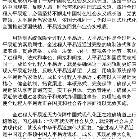
平易近成功斥地了一条中国特色社会从义成长道。这是一条合
适中国现实、反映人愿、时代需求的中国式成长道。践行全过
程人平易近，必需坚持不懈走中国特色社会从义成长道，党的
带领、人平易近当家做从、依国无机同一，为以中国式现代化
全面推进强国扶植、平易近族回复伟业夯实根底。
用轨制系统保障全过程人平易近。人平易近性是全过程人
平易近的素质属性。全过程人平易近通过完整的轨制法式和参
取实践，贯通选举、协商、决策、办理、监视各个环节，实现
了过程和、法式和本色、间接和间接、人平易近和国度意志相
同一。成长全过程人平易近，就是要确保这一系列轨制更好表
现人平易近好处、反映人平易近希望、人益、用轨制系统保障
人平易近当家做从。成长全过程人平易近，必需以人平易近为
核心，健全轨制、拓宽渠道、丰硕形式、完美保障，确保人平
易近依法享有普遍充实、实正在具体、无效管用的，确保人平
易近依法通过各类路子和形式办理国度事务、办理社会事务，
使全过程人平易近正在国度和社会各个层面得以无效实施。
全过程人平易近无力保障中国式现代化正在准确轨道上行
稳致远。习总指出：“没有就没有社会从义，就没有社会从义
的现代化，就没有中华平易近族伟大回复。”全过程人平易近
是中国连合率领中国人平易近逃求、成长、实现的伟大创制，