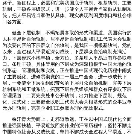
路子。新征程上，必需和完美我国底子轨制、根基轨制、主要
轨制，丰硕各层级形式，进一步健全人平易近当家做从轨制系
统，把人平易近当家做从具体、现实表现到国度糊口和社会糊
口各方面。
健全下层轨制，不竭拓展参取的形式和渠道。我国实行的
以村平易近自治轨制、居平易近自治轨制和职工代表大会轨制
为次要内容的下层群众自治轨制，是我国一项根基轨制。党的
以来，全过程人平易近深切成长，下层群众自治轨制充满活
力，下层形式不竭丰硕，全方位、多条理人平易近有序参取糊
口。条理丰硕、具体管用的下层成为深深植根于中国大地的轨
制形态、管理机制和实践，正在推进中国式现代化历程中阐扬
了主要感化。进修贯彻党的二十届三中全会，进一步成长下
层，一要健全下层党组织带领的下层群众自治机制，完美下层
轨制系统和工做系统，拓宽下层各类组织和群众有序参取下层
管理渠道；二要完美处事公开轨制，出力推进下层制、规范
化、法式化；三要健全以职工代表大会为根基形式的企事业单
元办理轨制，完美企业职工参取办理的无效形式。
乘汗青大势而上，走邪道致远。正在以中国式现代化全面
推进强国扶植、平易近族回复伟业的汗青历程中，坚持不懈走
中国特色社会从义成长道，坚持不懈成长全过程人平易近，不