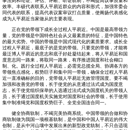
事法则和论证、评估、评断、听证轨制，不竭提高议事质量和
效率。丰硕代表联系人平易近群众的内容和形式，加强常委会
同代表的联系，提高代表议案审议打点质量，使阐扬代表感化
成为人平易近当家做从的主要表现。
正在党的带领下成长全过程人平易近。中国是最高带领力
量，党的带领是中国特色社会从义最素质的特征，是中国特色
的最大劣势。中国的带领是中国式现代化的素质要求。成长全
过程人平易近，最底子的是党的带领。只要党的带领，才能将
最泛博人平易近的意志和底子好处凝结起来，将人平易近和国
度意志同一路来，将取同一路来，有序推进国度和社会糊口
制、化。践行全过程人平易近，必需党总揽全局、协调各方的
带领焦点感化，权势巨子和集中同一带领，确保全过程人平易
近一直准确标的目的，党带领人平易近无效管理国度。要不竭
加强和改善党的带领，长于使党的从意通过法式成为国度意
志，长于使党组织保举的人选通过法式成为国度机关的带领人
员，长于通过国度机关实施党对国度和社会的带领，长于使用
集中制准绳党和国度权势巨子、全党全国连合同一。
健全协商轨制，不竭完美协商系统。中国带领的合做和协
商轨制做为我国一项根基轨制，是中国和中国人平易近的伟大
创制，是从中河山壤中发展出来的新型政党轨制，不只合适现