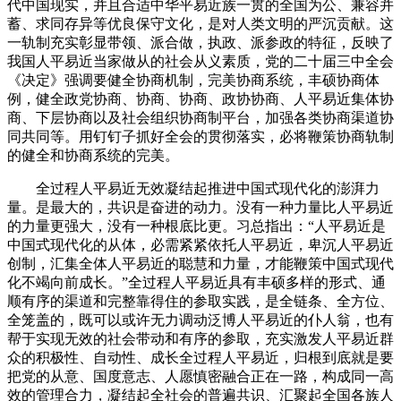
代中国现实，并且合适中华平易近族一贯的全国为公、兼容并
蓄、求同存异等优良保守文化，是对人类文明的严沉贡献。这
一轨制充实彰显带领、派合做，执政、派参政的特征，反映了
我国人平易近当家做从的社会从义素质，党的二十届三中全会
《决定》强调要健全协商机制，完美协商系统，丰硕协商体
例，健全政党协商、协商、协商、政协协商、人平易近集体协
商、下层协商以及社会组织协商制平台，加强各类协商渠道协
同共同等。用钉钉子抓好全会的贯彻落实，必将鞭策协商轨制
的健全和协商系统的完美。
全过程人平易近无效凝结起推进中国式现代化的澎湃力
量。是最大的，共识是奋进的动力。没有一种力量比人平易近
的力量更强大，没有一种根底比更。习总指出：“人平易近是
中国式现代化的从体，必需紧紧依托人平易近，卑沉人平易近
创制，汇集全体人平易近的聪慧和力量，才能鞭策中国式现代
化不竭向前成长。”全过程人平易近具有丰硕多样的形式、通
顺有序的渠道和完整靠得住的参取实践，是全链条、全方位、
全笼盖的，既可以或许无力调动泛博人平易近的仆人翁，也有
帮于实现无效的社会带动和有序的参取，充实激发人平易近群
众的积极性、自动性、成长全过程人平易近，归根到底就是要
把党的从意、国度意志、人愿慎密融合正在一路，构成同一高
效的管理合力，凝结起全社会的普遍共识、汇聚起全国各族人