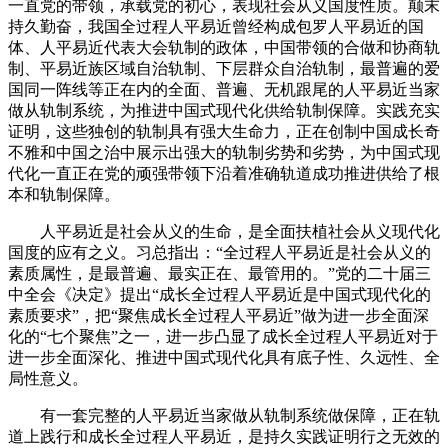
一直党的带领，承载党的初心，表现社会从义国度性质。颠末
持久勤奋，我国全过程人平易近曾经构成包罗人平易近的国
体、人平易近代表大会轨制的政体，中国带领的合做和协商轨
制、平易近族区域自治轨制、下层群众自治轨制，最普遍的爱
国同一阵线等正在内的全面、普遍、无机跟尾的人平易近当家
做从轨制系统，为推进中国式现代化供给轨制保障。实践充实
证明，这些独创的轨制具有强大生命力，正在创制中国成长奇
不雅和中国之治中展示出强大的轨制劣势和劣势，为中国式现
代化一直正在党的顽强带领下沿着准确轨道成功推进供给了根
本和轨制保障。
人平易近是社会从义的生命，是全面扶植社会从义现代化
国度的应有之义。习总指出：“全过程人平易近是社会从义的
素质属性，是最普遍、最实正在、最管用的。”党的二十届三
中全会《决定》提出“成长全过程人平易近是中国式现代化的
素质要求”，把“聚焦成长全过程人平易近”做为进一步全面深
化的“七个聚焦”之一，进一步凸显了成长全过程人平易近对于
进一步全面深化、推进中国式现代化具有底子性、久远性、全
局性意义。
有一套完整的人平易近当家做从轨制系统做保障，正在轨
道上践行和成长全过程人平易近，是持久实践证明行之无效的