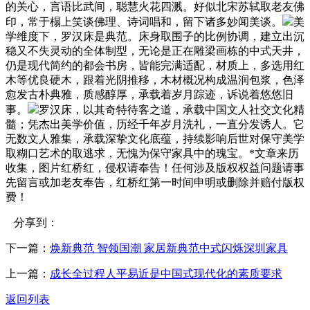
的关心，言语比武间，聪慧火花四溅。好似北宋苏轼取老友佛
印，常于榻上笑谈佛理、诗词唱和，留下诸多妙闻美谈。
美
学维度下，罗汉床是典范。床身取围子的比例协调，建立出沉
稳又不失灵动的全体制型，无论是正在雕梁画栋的中式天井，
仍是现代简约的都会书房，皆能完满适配，材质上，多选用红
木等优良硬木，跟着光阴推移，木材概况构成温润包浆，色泽
愈发古朴典雅，质感醇厚，承载着岁月踪迹，诉说着悠悠旧
事。
罗汉床，以其奇特待客之道，承载中国文人社交文化精
髓；凭杰出美学价值，历经千年岁月洗礼，一直分发诱人。它
无数文人雅集，承载深挚文化底蕴，持续影响后世对保守美学
取糊口艺术的取逃求，无愧为保守家具中的瑰宝。*文章来历
收集，图片红桥红，侵权请奉告！任何涉及版权权益问题请事
先留言或加老友奉告，红桥红第一时间申明或删除并赔付版权
费！
分享到：
下一篇：
焕新典范 智领国潮 家居新典范中式闪烁深圳家具
上一篇：
成长全过程人平易近是中国式现代化的素质要求
返回列表