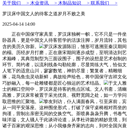
关于我们 >
木业资讯 >
木制品知识 >
联系我们 >
罗汉床中国文人的待客之道岁月不败之美
2025-04-14 14:00
正在中国保守家具里，罗汉床独树一帜，它不只是一件坐
卧器具，更是中国文人待客哲学的活泼注脚，岁月流转，其包
含的美历久弥新。
罗汉床发源陈旧，雏形可逃溯至秦汉期间
的榻。历经岁月打磨，正在唐宋期间逐步成型，至明清达到艺
术巅峰，其典范制型为三面设围子，围子的设想是艺术创制的
环节。简约者，以流利线条勾勒轮廓，尽显简练大气，恰似文
人笔下的适意山川，寥寥数笔，神韵尽显；繁复者，精雕细
琢，花鸟鱼虫灵动新鲜，典故绘声绘色，将中国保守吉祥文化
巧妙融入，每一处雕镂都是匠心独运的艺术结晶。
于文人雅
士的糊口空间中，罗汉床是待客的焦点区域。文人书斋，清幽
高雅，罗汉床常被置于采光优良、视野宽阔之处，如一方学问
取思惟的汇聚地。
挚友到访，仆人满面春风，引至床前，宾
从一同平安落座。这种围坐形式，打破了保守桌椅相对而坐的
拘谨，营制出亲密无间的交换空气。茶喷鼻袅袅升腾，书卷气
味洋溢，文人骚人于此谈诗论道，从李杜诗篇的精妙意境，到
诸子百家的艰深思惟；从小我修身齐家的志向，到对全国兴衰