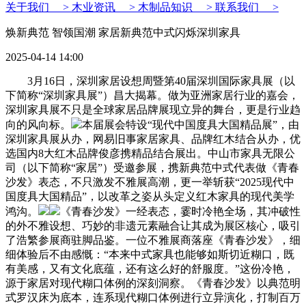
关于我们 >
木业资讯 >
木制品知识 >
联系我们 >
焕新典范 智领国潮 家居新典范中式闪烁深圳家具
2025-04-14 14:00
3月16日，深圳家居设想周暨第40届深圳国际家具展（以
下简称“深圳家具展”）昌大揭幕。做为亚洲家居行业的嘉会，
深圳家具展不只是全球家居品牌展现立异的舞台，更是行业趋
向的风向标。
本届展会特设“现代中国度具大国精品展”，由
深圳家具展从办，网易旧事家居家具、品牌红木结合从办，优
选国内8大红木品牌俊彦携精品结合展出。中山市家具无限公
司（以下简称“家居”）受邀参展，携新典范中式代表做《青春
沙发》表态，不只激发不雅展高潮，更一举斩获“2025现代中
国度具大国精品”，以改革之姿从头定义红木家具的现代美学
鸿沟。
《青春沙发》一经表态，霎时冷艳全场，其冲破性
的外不雅设想、巧妙的非遗元素融合让其成为展区核心，吸引
了浩繁参展商驻脚品鉴。一位不雅展商落座《青春沙发》，细
细体验后不由感慨：“本来中式家具也能够如斯切近糊口，既
有美感，又有文化底蕴，还有这么好的舒服度。”这份冷艳，
源于家居对现代糊口体例的深刻洞察。《青春沙发》以典范明
式罗汉床为底本，连系现代糊口体例进行立异演化，打制百万