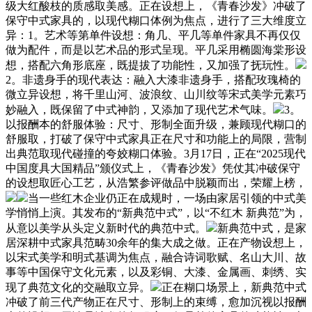
级大红酸枝的质感取美感。正在设想上，《青春沙发》冲破了
保守中式家具的，以现代糊口体例为焦点，进行了三大维度立
异：1。艺术等第单件设想：角几、平几等单件家具不再仅仅
做为配件，而是以艺术品的形式呈现。平几采用椭圆海棠形设
想，搭配六角形底座，既提拔了功能性，又加强了抚玩性。
2。非遗身手的现代表达：融入大漆非遗身手，搭配玫瑰椅的
微立异设想，将千里山河、波浪纹、山川纹等宋式美学元素巧
妙融入，既保留了中式神韵，又添加了现代艺术气味。
3。
以报酬本的舒服体验：尺寸、形制全面升级，兼顾现代糊口的
舒服取，打破了保守中式家具正在尺寸和功能上的局限，营制
出典范取现代碰撞的夸姣糊口体验。3月17日，正在“2025现代
中国度具大国精品”颁仪式上，《青春沙发》凭仗其冲破保守
的设想取匠心工艺，从浩繁参评做品中脱颖而出，荣耀上榜，
当一些红木企业仍正在成规时，一场由家居引领的中式美
学悄悄上演。其发布的“新典范中式”，以“不红木 新典范”为，
从意以美学从头定义新时代的典范中式。
新典范中式，是家
居深耕中式家具范畴30余年的集大成之做。正在产物设想上，
以宋式美学和明式基调为焦点，融合诗词歌赋、名山大川、故
事等中国保守文化元素，以及彩铜、大漆、金属画、刺绣、实
现了典范文化的交融取立异。
正在糊口场景上，新典范中式
冲破了前三代产物正在尺寸、形制上的束缚，愈加沉视以报酬