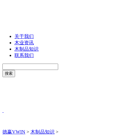
关于我们
木业资讯
木制品知识
联系我们
德赢VWIN
>
木制品知识
>