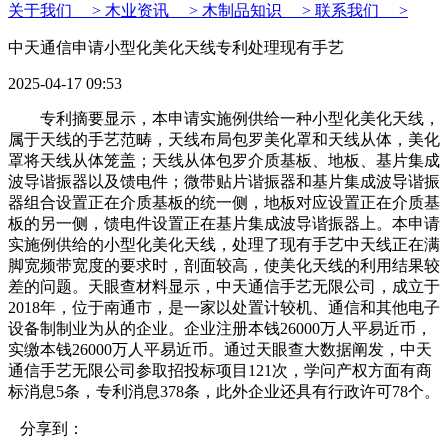
关于我们 >
木业资讯 >
木制品知识 >
联系我们 >
中天通信申请小型化美化天线专利处理现有手艺
2025-04-17 09:53
专利摘要显示，本申请实施例供给一种小型化美化天线，
属于天线的手艺范畴，天线布局包罗美化罩和天线从体，美化
罩将天线从体笼盖；天线从体包罗介质基板、地板、基片集成
波导谐振器以及馈电件；微带贴片谐振器和基片集成波导谐振
器组合设置正在介质基板的统一侧，地板对应设置正在介质基
板的另一侧，馈电件设置正在基片集成波导谐振器上。本申请
实施例供给的小型化美化天线，处理了现有手艺中天线正在满
脚宽频带宽度的要求时，剖面较高，使美化天线的利用结果较
差的问题。天眼查材料显示，中天通信手艺无限公司，成立于
2018年，位于南通市，是一家以处置计较机、通信和其他电子
设备制制业为从的企业。企业注册本钱26000万人平易近币，
实缴本钱26000万人平易近币。通过天眼查大数据阐发，中天
通信手艺无限公司参取招投标项目121次，学问产权方面有商
标消息5条，专利消息378条，此外企业还具有行政许可78个。
分享到：