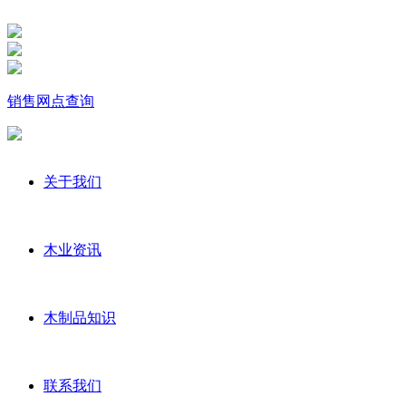
销售网点查询
关于我们
木业资讯
木制品知识
联系我们